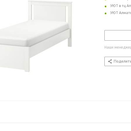
УЮТ в тц А
УЮТ Алмат
Наши менеджер
Поделит