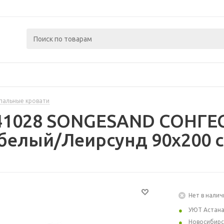
пальные кровати
241028 SONGESAND СОНГЕ
 белый/Леирсунд 90x200 
Нет в налич
УЮТ Астан
Новосибирс