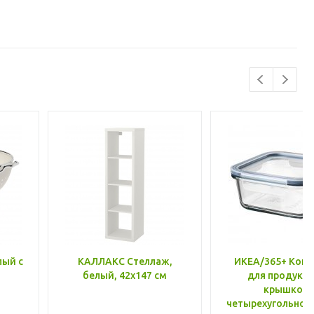
лый с
КАЛЛАКС Стеллаж,
ИКЕА/365+ Конт
белый, 42x147 см
для продукто
крышкой,
четырехугольной