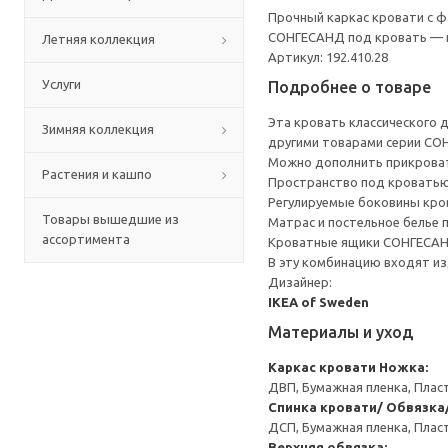
Прочный каркас кровати с ф
СОНГЕСАНД под кровать — и
Летняя коллекция
Артикул: 192.410.28
Услуги
Подробнее о товаре
Эта кровать классического 
Зимняя коллекция
другими товарами серии СО
Можно дополнить прикроват
Растения и кашпо
Пространство под кроватью
Регулируемые боковины кро
Товары вышедшие из
Матрас и постельное белье
ассортимента
Кроватные ящики СОНГЕСАНД
В эту комбинацию входят из
Дизайнер:
IKEA of Sweden
Материалы и уход
Каркас кровати
Ножка:
ДВП, Бумажная пленка, Плас
Спинка кровати/ Обвязка
ДСП, Бумажная пленка, Плас
Верхняя обвязка: