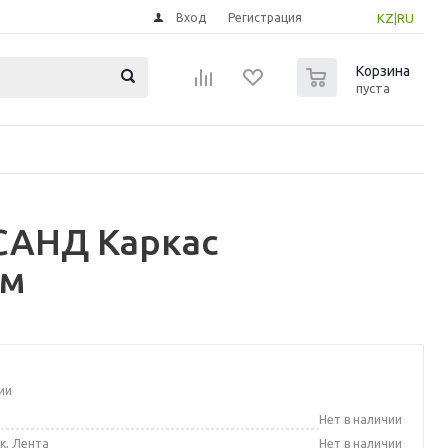
Вход
Регистрация
KZ
|
RU
0
Корзина
пуста
САНД Каркас
см
ии
а
Нет в наличии
к, Лента
Нет в наличии