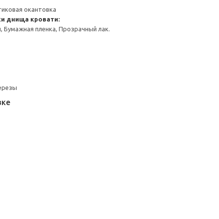
тиковая окантовка
ки днища кровати:
 Бумажная пленка, Прозрачный лак.
березы
вке