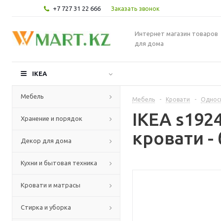
+7 727 31 22 666
Заказать звонок
Интернет магазин товаров
для дома
IKEA
Мебель
Мебель
-
Кровати
-
Однос
IKEA s19
Хранение и порядок
кровати -
Декор для дома
Кухни и бытовая техника
Кровати и матрасы
Стирка и уборка