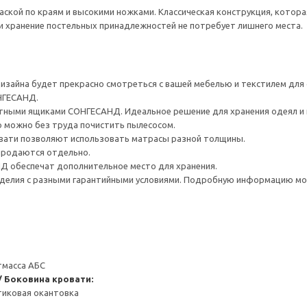
аской по краям и высокими ножками. Классическая конструкция, котор
 хранение постельных принадлежностей не потребует лишнего места.
дизайна будет прекрасно смотреться с вашей мебелью и текстилем для
НГЕСАНД.
ными ящиками СОНГЕСАНД. Идеальное решение для хранения одеял и 
 можно без труда почистить пылесосом.
вати позволяют использовать матрасы разной толщины.
 продаются отдельно.
 обеспечат дополнительное место для хранения.
делия с разными гарантийными условиями. Подробную информацию мож
тмасса АБС
/ Боковина кровати:
тиковая окантовка