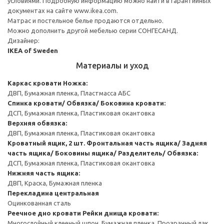
условиями. Подробную информацию можно найти в гарантийных
документах на сайте www.ikea.com.
Матрас и постельное белье продаются отдельно.
Можно дополнить другой мебелью серии СОНГЕСАНД.
Дизайнер:
IKEA of Sweden
Материалы и уход
Каркас кровати
Ножка:
ДВП, Бумажная пленка, Пластмасса АБС
Спинка кровати/ Обвязка/ Боковина кровати:
ДСП, Бумажная пленка, Пластиковая окантовка
Верхняя обвязка:
ДВП, Бумажная пленка, Пластиковая окантовка
Кроватный ящик, 2 шт.
Фронтальная часть ящика/ Задняя
часть ящика/ Боковины ящика/ Разделитель/ Обвязка:
ДСП, Бумажная пленка, Пластиковая окантовка
Нижняя часть ящика:
ДВП, Краска, Бумажная пленка
Перекладина центральная
Оцинкованная сталь
Реечное дно кровати
Рейки днища кровати:
Многослойный клееный шпон, Бумажная пленка, Прозрачный лак.