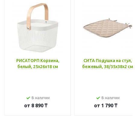
РИСАТОРП Корзина,
СИТА Подушка на стул,
белый, 25x26x18 см
бежевый, 38/35x38x2 см
В наличии
В наличии
от
8 890 ₸
от
1 790 ₸