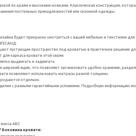
аской по краям и высокими ножками. Классическая конструкция, кото
ранения постельных принадлежностей или сезонной одежды.
дизайна будет прекрасно смотреться с вашей мебелью и текстилем для
НГЕСАНД.
ают пустующее пространство под кроватью в практичное решение для 
для каркаса кровати этой серии.
легко выдвигать и задвигать.
и широкий ящик, что позволяет организовать удобно хранение, раздели
вати позволяют использовать матрасы разной толщины.
 продаются отдельно.
делия с разными гарантийными условиями. Подробную информацию мож
тмасса АБС
/ Боковина кровати:
тиковая окантовка