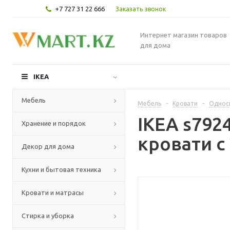
+7 727 31 22 666
Заказать звонок
Интернет магазин товаров
для дома
IKEA
Мебель
Мебель
-
Кровати
-
Однос
IKEA s79
Хранение и порядок
кровати с
Декор для дома
Кухни и бытовая техника
Кровати и матрасы
Стирка и уборка