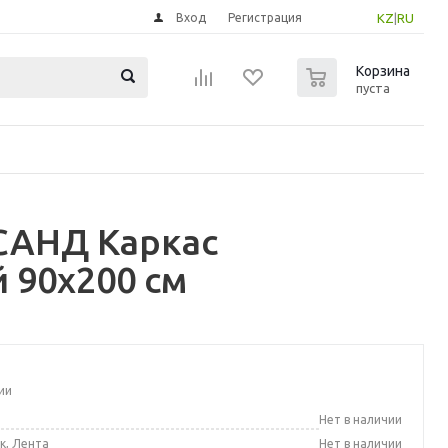
Вход
Регистрация
KZ
|
RU
0
Корзина
пуста
САНД Каркас
 90x200 см
ии
а
Нет в наличии
к, Лента
Нет в наличии