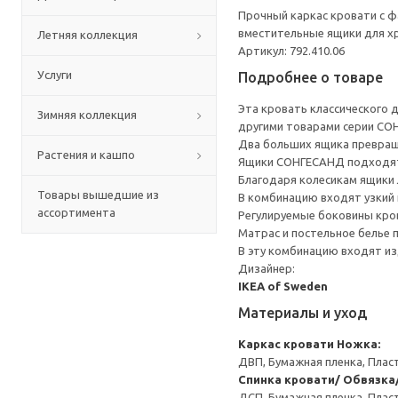
Прочный каркас кровати с ф
вместительные ящики для х
Летняя коллекция
Артикул: 792.410.06
Услуги
Подробнее о товаре
Эта кровать классического 
Зимняя коллекция
другими товарами серии СО
Два больших ящика превращ
Растения и кашпо
Ящики СОНГЕСАНД подходят 
Благодаря колесикам ящики 
Товары вышедшие из
В комбинацию входят узкий 
ассортимента
Регулируемые боковины кро
Матрас и постельное белье
В эту комбинацию входят из
Дизайнер:
IKEA of Sweden
Материалы и уход
Каркас кровати
Ножка:
ДВП, Бумажная пленка, Плас
Спинка кровати/ Обвязка
ДСП, Бумажная пленка, Плас