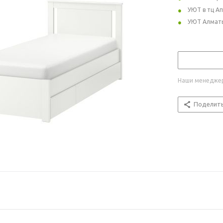
УЮТ в тц А
УЮТ Алмат
Наши менеджер
Поделит