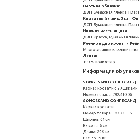
Верхняя обвязка:
ДВП, Бумажная пленка, Плас
Кроватный ящик, 2 шт.
Фр
ДСП, Бумажная пленка, Плас
Нижняя часть ящика:
ДВП, Краска, Бумажная плен
Реечное дно кровати
Рейк
Многослойный клееный шпон
Лента:
100 % полиэстер
Информация об упако
SONGESAND СОНГЕСАНД
Каркас кровати с 2 ящиками
Номер товара: 792.410.06
SONGESAND СОНГЕСАНД
Каркас кровати
Номер товара: 303.725.55
Ширина: 61 см
Высота: 6 см
Длина: 206 см
Вес: 33.15 кг