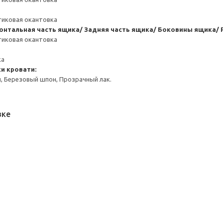
тиковая окантовка
онтальная часть ящика/ Задняя часть ящика/ Боковины ящика/ 
тиковая окантовка
ка
и кровати:
, Березовый шпон, Прозрачный лак.
вке