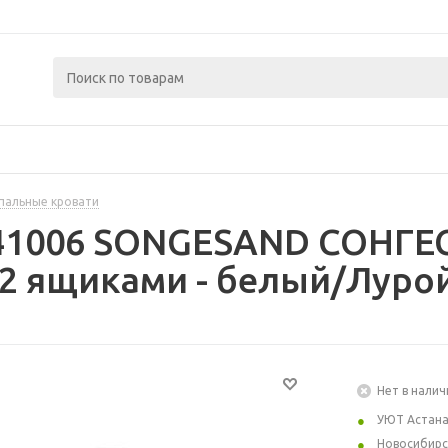
пальные кровати
241006 SONGESAND СОНГЕ
 2 ящиками - белый/Лурой
Нет в налич
УЮТ Астан
Новосибирс