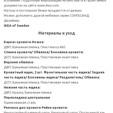
условиями. Подробную информацию можно найти в гарантийных
документах на сайте www.ikea.com.
Матрас и постельное белье продаются отдельно.
Можно дополнить другой мебелью серии СОНГЕСАНД.
Дизайнер:
IKEA of Sweden
Материалы и уход
Каркас кровати
Ножка:
ДВП, Бумажная пленка, Пластмасса АБС
Спинка кровати/ Обвязка/ Боковина кровати:
ДСП, Бумажная пленка, Пластиковая окантовка
Верхняя обвязка:
ДВП, Бумажная пленка, Пластиковая окантовка
Кроватный ящик, 2 шт.
Фронтальная часть ящика/ Задняя
часть ящика/ Боковины ящика/ Разделитель/ Обвязка:
ДСП, Бумажная пленка, Пластиковая окантовка
Нижняя часть ящика:
ДВП, Краска, Бумажная пленка
Перекладина центральная
Оцинкованная сталь
Реечное дно кровати
Рейки кровати:
Многослойный клееный шпон, Березовый шпон, Прозрачный лак.