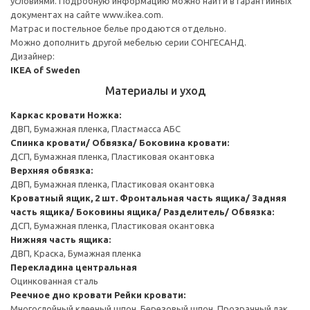
условиями. Подробную информацию можно найти в гарантийных
документах на сайте www.ikea.com.
Матрас и постельное белье продаются отдельно.
Можно дополнить другой мебелью серии СОНГЕСАНД.
Дизайнер:
IKEA of Sweden
Материалы и уход
Каркас кровати
Ножка:
ДВП, Бумажная пленка, Пластмасса АБС
Спинка кровати/ Обвязка/ Боковина кровати:
ДСП, Бумажная пленка, Пластиковая окантовка
Верхняя обвязка:
ДВП, Бумажная пленка, Пластиковая окантовка
Кроватный ящик, 2 шт.
Фронтальная часть ящика/ Задняя
часть ящика/ Боковины ящика/ Разделитель/ Обвязка:
ДСП, Бумажная пленка, Пластиковая окантовка
Нижняя часть ящика:
ДВП, Краска, Бумажная пленка
Перекладина центральная
Оцинкованная сталь
Реечное дно кровати
Рейки кровати:
Многослойный клееный шпон, Березовый шпон, Прозрачный лак.