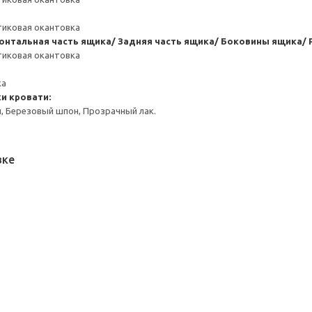
тиковая окантовка
онтальная часть ящика/ Задняя часть ящика/ Боковины ящика/ 
тиковая окантовка
ка
и кровати:
, Березовый шпон, Прозрачный лак.
вке