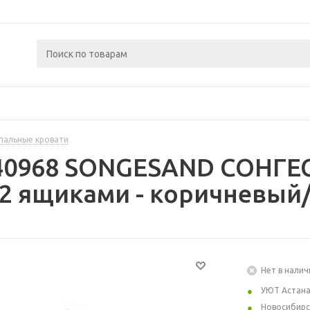
пальные кровати
240968 SONGESAND СОНГЕ
 2 ящиками - коричневый
Нет в налич
УЮТ Астан
Новосибирс