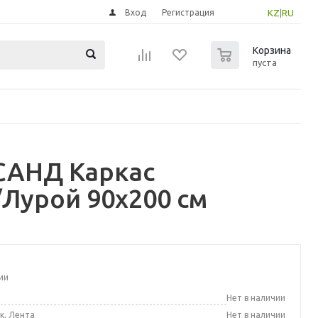
Вход
Регистрация
KZ
|
RU
0
Корзина
пуста
САНД Каркас
/Лурой 90x200 см
ии
а
Нет в наличии
к, Лента
Нет в наличии