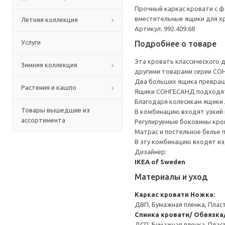
Прочный каркас кровати с ф
вместительные ящики для х
Летняя коллекция
Артикул: 992.409.68
Услуги
Подробнее о товаре
Эта кровать классического 
Зимняя коллекция
другими товарами серии СО
Два больших ящика превращ
Растения и кашпо
Ящики СОНГЕСАНД подходят 
Благодаря колесикам ящики 
Товары вышедшие из
В комбинацию входят узкий 
ассортимента
Регулируемые боковины кро
Матрас и постельное белье
В эту комбинацию входят из
Дизайнер:
IKEA of Sweden
Материалы и уход
Каркас кровати
Ножка:
ДВП, Бумажная пленка, Плас
Спинка кровати/ Обвязка
ДСП, Бумажная пленка, Плас