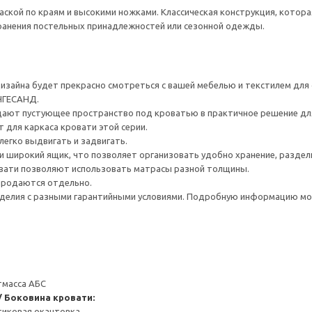
аской по краям и высокими ножками. Классическая конструкция, кото
ранения постельных принадлежностей или сезонной одежды.
дизайна будет прекрасно смотреться с вашей мебелью и текстилем для
НГЕСАНД.
ают пустующее пространство под кроватью в практичное решение для 
для каркаса кровати этой серии.
легко выдвигать и задвигать.
и широкий ящик, что позволяет организовать удобно хранение, раздели
вати позволяют использовать матрасы разной толщины.
 продаются отдельно.
делия с разными гарантийными условиями. Подробную информацию мож
тмасса АБС
/ Боковина кровати:
тиковая окантовка