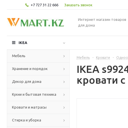
+7 727 31 22 666
Заказать звонок
Интернет магазин товаров
для дома
IKEA
Мебель
Мебель
-
Кровати
-
Однос
IKEA s99
Хранение и порядок
кровати с
Декор для дома
Кухни и бытовая техника
Кровати и матрасы
Стирка и уборка