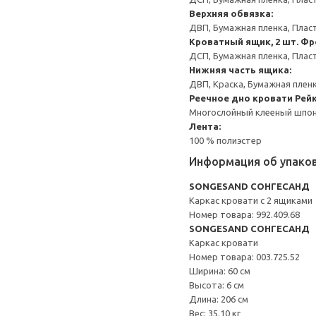
Верхняя обвязка:
ДВП, Бумажная пленка, Плас
Кроватный ящик, 2 шт.
Фр
ДСП, Бумажная пленка, Плас
Нижняя часть ящика:
ДВП, Краска, Бумажная плен
Реечное дно кровати
Рейк
Многослойный клееный шпон
Лента:
100 % полиэстер
Информация об упако
SONGESAND СОНГЕСАНД
Каркас кровати с 2 ящиками
Номер товара: 992.409.68
SONGESAND СОНГЕСАНД
Каркас кровати
Номер товара: 003.725.52
Ширина: 60 см
Высота: 6 см
Длина: 206 см
Вес: 35.10 кг