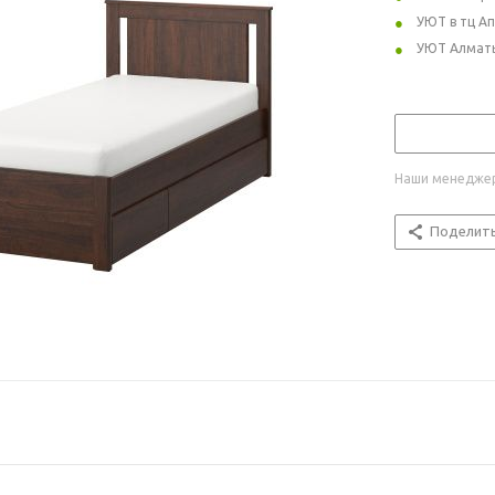
УЮТ в тц А
УЮТ Алмат
Наши менеджер
Поделит