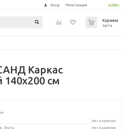
Вход
Регистрация
KZ
|
RU
0
Корзина
пуста
САНД Каркас
 140x200 см
ии
а
Нет в наличии
к, Лента
Нет в наличии