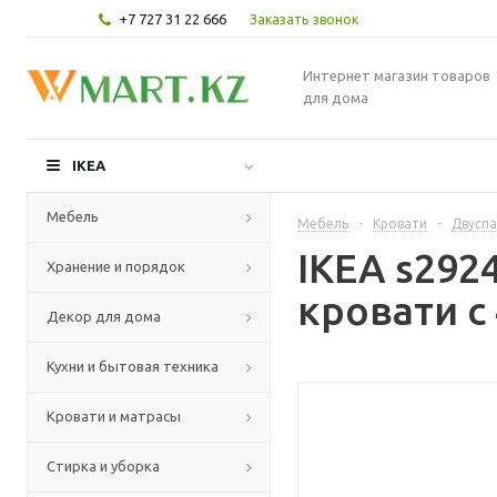
+7 727 31 22 666
Заказать звонок
Интернет магазин товаров
для дома
IKEA
Мебель
Мебель
-
Кровати
-
Двуспа
IKEA s29
Хранение и порядок
кровати с
Декор для дома
Кухни и бытовая техника
Кровати и матрасы
Стирка и уборка