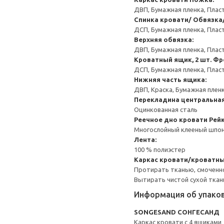
ДВП, Бумажная пленка, Плас
Спинка кровати/ Обвязка
ДСП, Бумажная пленка, Плас
Верхняя обвязка:
ДВП, Бумажная пленка, Плас
Кроватный ящик, 2 шт.
Фр
ДСП, Бумажная пленка, Плас
Нижняя часть ящика:
ДВП, Краска, Бумажная плен
Перекладина центральна
Оцинкованная сталь
Реечное дно кровати
Рейк
Многослойный клееный шпон
Лента:
100 % полиэстер
Каркас кровати/кроватны
Протирать тканью, смоченн
Вытирать чистой сухой ткан
Информация об упако
SONGESAND СОНГЕСАНД
Каркас кровати с 4 ящиками