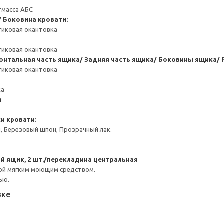
тмасса АБС
/ Боковина кровати:
тиковая окантовка
тиковая окантовка
онтальная часть ящика/ Задняя часть ящика/ Боковины ящика/ 
тиковая окантовка
ка
я
и кровати:
, Березовый шпон, Прозрачный лак.
й ящик, 2 шт./перекладина центральная
ой мягким моющим средством.
ью.
вке