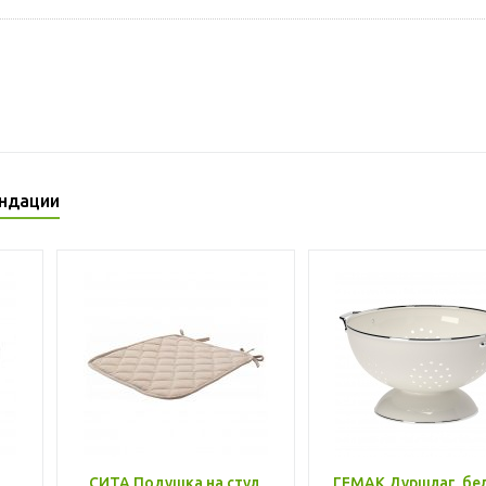
ндации
,
СИТА Подушка на стул,
ГЕМАК Дуршлаг, бе