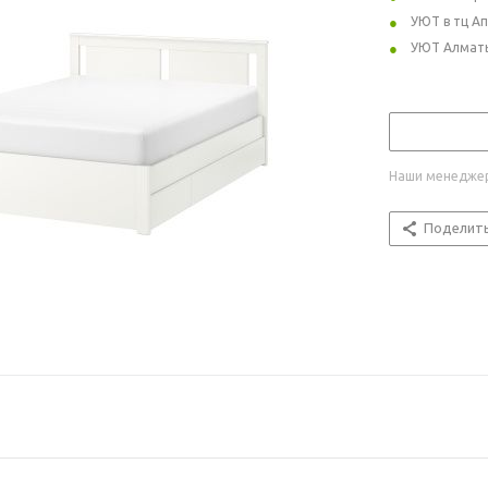
УЮТ в тц А
УЮТ Алмат
Наши менеджер
Поделит