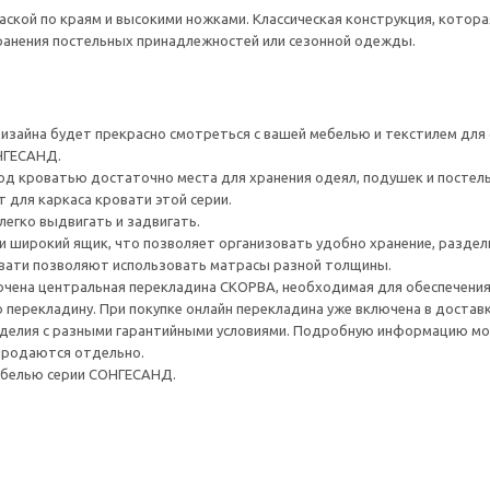
аской по краям и высокими ножками. Классическая конструкция, кото
ранения постельных принадлежностей или сезонной одежды.
дизайна будет прекрасно смотреться с вашей мебелью и текстилем для
НГЕСАНД.
од кроватью достаточно места для хранения одеял, подушек и постель
для каркаса кровати этой серии.
легко выдвигать и задвигать.
и широкий ящик, что позволяет организовать удобно хранение, раздели
вати позволяют использовать матрасы разной толщины.
ючена центральная перекладина СКОРВА, необходимая для обеспечения 
 перекладину. При покупке онлайн перекладина уже включена в доставк
делия с разными гарантийными условиями. Подробную информацию мож
 продаются отдельно.
ебелью серии СОНГЕСАНД.