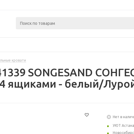
льные кровати
241339 SONGESAND СОНГЕ
 4 ящиками - белый/Лурой
Нет в налич
УЮТ Астан
Новосибирс