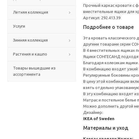
Прочный каркас кровати с ф
вместительные ящики для х
Летняя коллекция
Артикул: 292.413.39
Услуги
Подробнее о товаре
Эта кровать классического 
Зимняя коллекция
другими товарами серии СО
В 4 вместительных ящиках п
Растения и кашпо
Ящики СОНГЕСАНД подходят 
Благодаря колесикам ящики 
Товары вышедшие из
В комбинацию входят узкий 
ассортимента
Регулируемые боковины кро
В цену этой комбинации вкл
взять отдельно упакованную
В эту комбинацию входят из
Матрас и постельное белье
Можно дополнить другой м
Дизайнер:
IKEA of Sweden
Материалы и уход
Каркас кровати
Ножка: