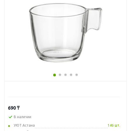
690
₸
В наличии
УЮТ Астана
146 шт.