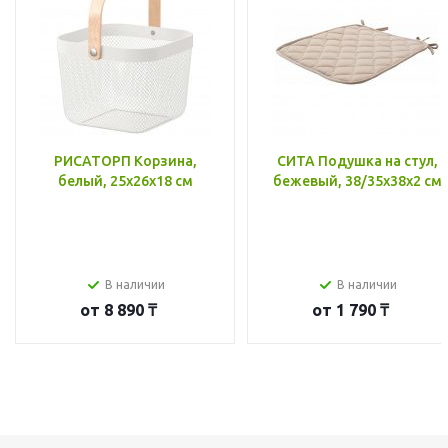
РИСАТОРП Корзина,
СИТА Подушка на стул,
белый, 25x26x18 см
бежевый, 38/35x38x2 см
В наличии
В наличии
от
8 890 ₸
от
1 790 ₸