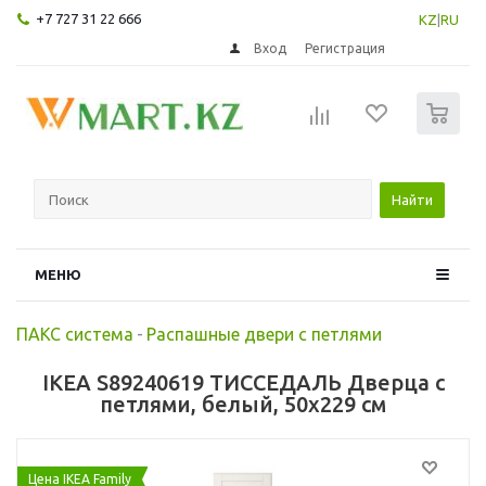
+7 727 31 22 666
KZ
|
RU
Вход
Регистрация
0
Найти
МЕНЮ
ПАКС система
-
Распашные двери с петлями
IKEA S89240619 ТИССЕДАЛЬ Дверца с
петлями, белый, 50x229 см
Цена IKEA Family