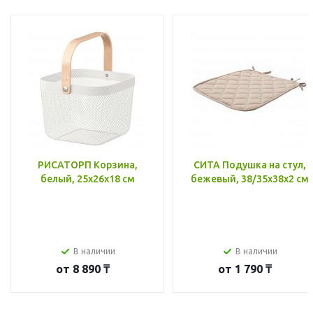
РИСАТОРП Корзина,
СИТА Подушка на стул,
белый, 25x26x18 см
бежевый, 38/35x38x2 см
В наличии
В наличии
от
8 890 ₸
от
1 790 ₸