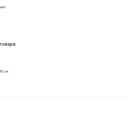
ами
товара
40 см