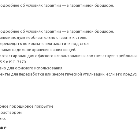
 Подробнее об условиях гарантии — в гарантийной брошюре.
 Подробнее об условиях гарантии — в гарантийной брошюре.
анели модуль необязательно ставить к стене.
перемещать по комнате или закатить под стол.
ечивая надежное хранение ваших вещей.
ротестирован для офисного использования и соответствует требовани
5.9 и ISO-7170.
но для офисного использования.
нты для переработки или энергетической утилизации, если это предус
ерное порошковое покрытие
 раствором.
ью.
вке