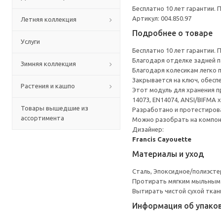
Бесплатно 10 лет гарантии.
Артикул: 004.850.97
Летняя коллекция
Подробнее о товаре
Услуги
Бесплатно 10 лет гарантии.
Благодаря отделке задней п
Зимняя коллекция
Благодаря колесикам легко 
Закрывается на ключ, обесп
Растения и кашпо
Этот модуль для хранения п
14073, EN14074, ANSI/BIFMA x
Товары вышедшие из
Разработано и протестирова
ассортимента
Можно разобрать на компоне
Дизайнер:
Francis Cayouette
Материалы и уход
Сталь, Эпоксидное/полиэст
Протирать мягким мыльным
Вытирать чистой сухой ткан
Информация об упако