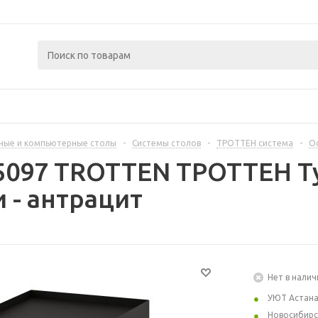
ные и компьютерные столы
-
Системы столов
-
ТРОТТЕН система
-
О
5097 TROTTEN ТРОТТЕН Ту
 - антрацит
Нет в налич
УЮТ Астан
Новосибирс