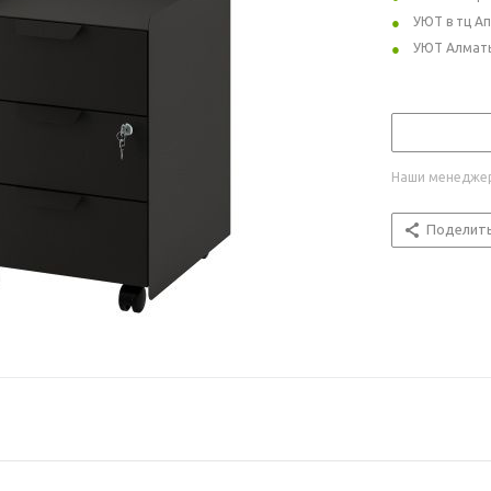
УЮТ в тц А
УЮТ Алмат
Наши менеджер
Поделит