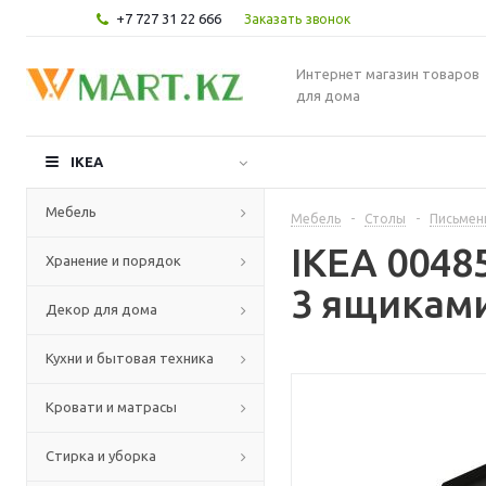
+7 727 31 22 666
Заказать звонок
Интернет магазин товаров
для дома
IKEA
Мебель
Мебель
-
Столы
-
Письмен
IKEA 0048
Хранение и порядок
3 ящиками
Декор для дома
Кухни и бытовая техника
Кровати и матрасы
Стирка и уборка