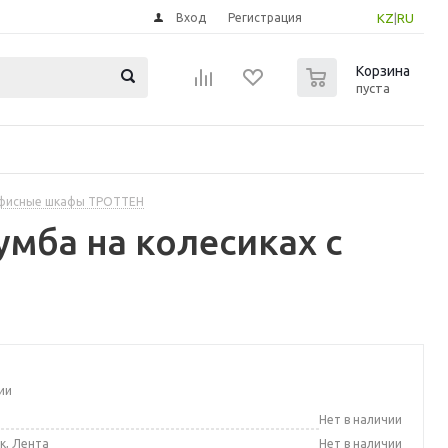
Вход
Регистрация
KZ
|
RU
0
Корзина
пуста
фисные шкафы ТРОТТЕН
мба на колесиках с
ии
а
Нет в наличии
к, Лента
Нет в наличии