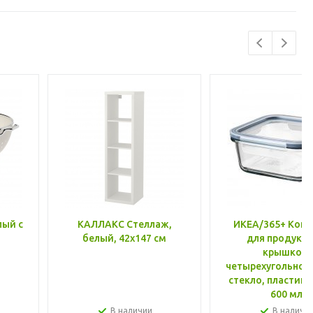
лый с
КАЛЛАКС Стеллаж,
ИКЕА/365+ Конт
белый, 42x147 см
для продукто
крышкой,
четырехугольной
стекло, пластик 
600 мл
В наличии
В наличи