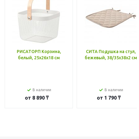
РИСАТОРП Корзина,
СИТА Подушка на стул,
белый, 25x26x18 см
бежевый, 38/35x38x2 см
В наличии
В наличии
от
8 890 ₸
от
1 790 ₸