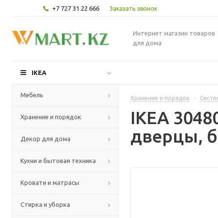
+7 727 31 22 666
Заказать звонок
Интернет магазин товаров
для дома
IKEA
Мебель
Хранение и порядок
-
Систе
IKEA 304
Хранение и порядок
дверцы, б
Декор для дома
Кухни и бытовая техника
Кровати и матрасы
Стирка и уборка