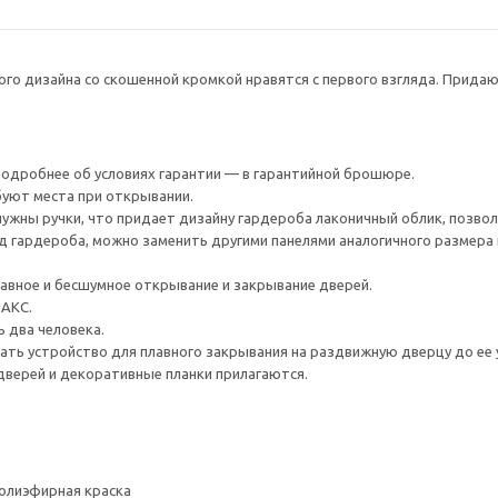
го дизайна со скошенной кромкой нравятся с первого взгляда. Придаю
 Подробнее об условиях гарантии — в гарантийной брошюре.
уют места при открывании.
ужны ручки, что придает дизайну гардероба лаконичный облик, позволя
 гардероба, можно заменить другими панелями аналогичного размера 
авное и бесшумное открывание и закрывание дверей.
ПАКС.
 два человека.
ть устройство для плавного закрывания на раздвижную дверцу до ее у
дверей и декоративные планки прилагаются.
Полиэфирная краска