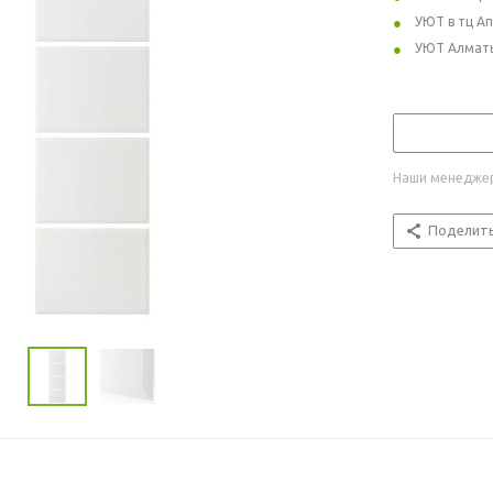
УЮТ в тц А
УЮТ Алмат
Наши менеджер
Поделит