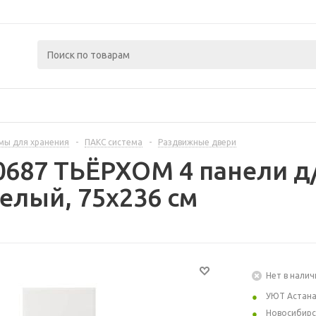
мы для хранения
-
ПАКС система
-
Раздвижные двери
80687 ТЬЁРХОМ 4 панели 
елый, 75x236 см
Нет в налич
УЮТ Астан
Новосибирс