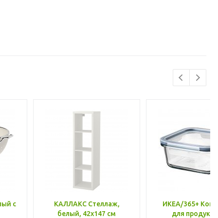
лый с
КАЛЛАКС Стеллаж,
ИКЕА/365+ Конт
белый, 42x147 см
для продукто