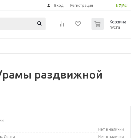
Вход
Регистрация
KZ
|
RU
0
Корзина
пуста
д/рамы раздвижной
ии
а
Нет в наличии
к, Лента
Нет в наличии