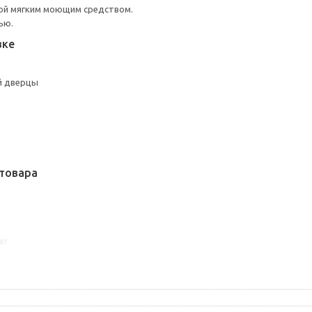
ой мягким моющим средством.
ью.
вке
й дверцы
товара
87