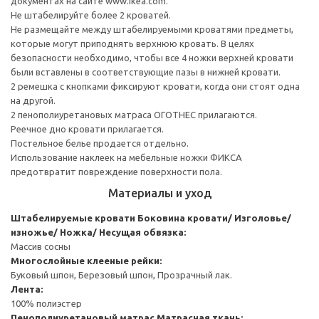
документах на сайте www.ikea.com.
Не штабелируйте более 2 кроватей.
Не размещайте между штабелируемыми кроватями предметы,
которые могут приподнять верхнюю кровать. В целях
безопасности необходимо, чтобы все 4 ножки верхней кровати
были вставлены в соответствующие пазы в нижней кровати.
2 ремешка с кнопками фиксируют кровати, когда они стоят одна
на другой.
2 пенополиуретановых матраса ОГОТНЕС прилагаются.
Реечное дно кровати прилагается.
Постельное белье продается отдельно.
Использование наклеек на мебельные ножки ФИКСА
предотвратит повреждение поверхности пола.
Материалы и уход
Штабелируемые кровати
Боковина кровати/ Изголовье/
изножье/ Ножка/ Несущая обвязка:
Массив сосны
Многослойные клееные рейки:
Буковый шпон, Березовый шпон, Прозрачный лак.
Лента:
100% полиэстер
Пенополиуретановый матрас
Матрасная ткань: