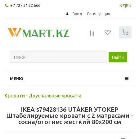
+7 727 31 22 666
KZ
|
RU
Вход
Регистрация
0
Найти
МЕНЮ
Кровати
-
Двуспальные кровати
IKEA s79428136 UTÅKER УТОКЕР
Штабелируемые кровати с 2 матрасами -
сосна/оготнес жесткий 80x200 см