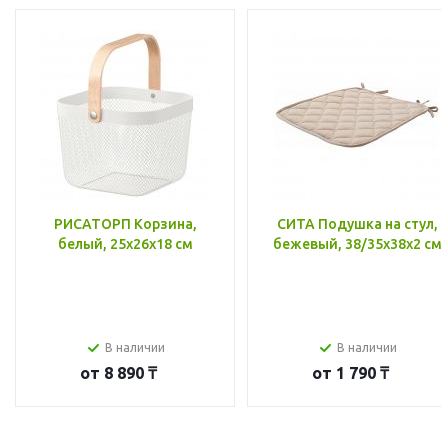
РИСАТОРП Корзина,
СИТА Подушка на стул,
белый, 25x26x18 см
бежевый, 38/35x38x2 см
В наличии
В наличии
от
8 890 ₸
от
1 790 ₸