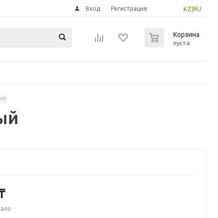
Вход
Регистрация
KZ
|
RU
0
Корзина
пуста
ми
ый
₸
мало