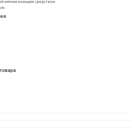
ой мягким моющим средством.
ью.
вке
товара