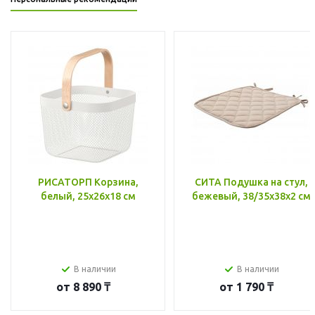
РИСАТОРП Корзина,
СИТА Подушка на стул,
белый, 25x26x18 см
бежевый, 38/35x38x2 см
В наличии
В наличии
от
8 890 ₸
от
1 790 ₸