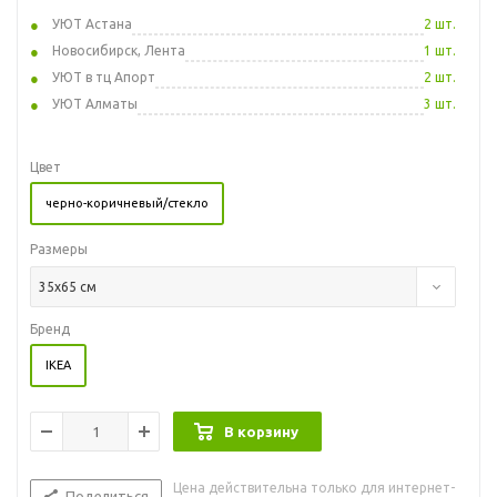
УЮТ Астана
2 шт.
Новосибирск, Лента
1 шт.
УЮТ в тц Апорт
2 шт.
УЮТ Алматы
3 шт.
Цвет
черно-коричневый/стекло
Размеры
35x65 см
Бренд
IKEA
В корзину
Цена действительна только для интернет-
Поделиться