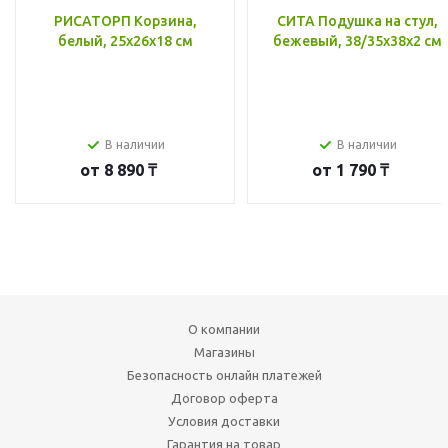
РИСАТОРП Корзина,
СИТА Подушка на стул,
белый, 25x26x18 см
бежевый, 38/35x38x2 см
В наличии
В наличии
от
8 890 ₸
от
1 790 ₸
О компании
Магазины
Безопасность онлайн платежей
Договор оферта
Условия доставки
Гарантия на товар