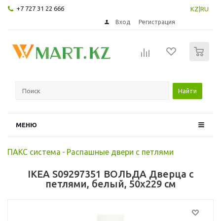
+7 727 31 22 666
KZ
|
RU
Вход
Регистрация
0
Найти
МЕНЮ
ПАКС система
-
Распашные двери с петлями
IKEA S09297351 ВОЛЬДА Дверца с
петлями, белый, 50x229 см