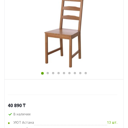
40 890
₸
В наличии
УЮТ Астана
13 шт.