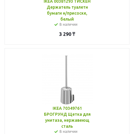
IKEA 00381293 ТИСКЕН
Держатель туалетн
бумаги н/присоске,
белый
В наличии
3 290
₸
IKEA 70349761
БРОГРУНД Щетка для
унитаза, нержавеющ
сталь
В наличии