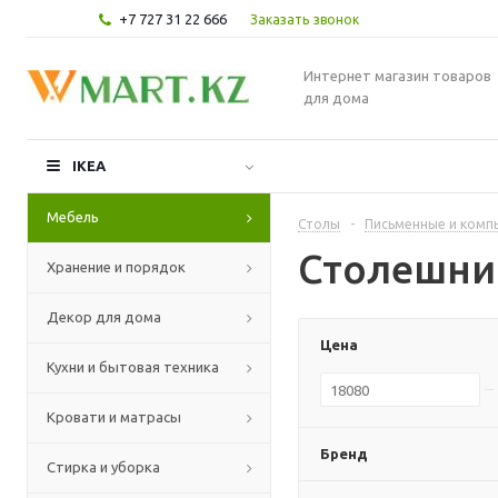
+7 727 31 22 666
Заказать звонок
Интернет магазин товаров
для дома
IKEA
Мебель
Столы
-
Письменные и комп
Столешн
Хранение и порядок
Декор для дома
Цена
Кухни и бытовая техника
Кровати и матрасы
Бренд
Стирка и уборка