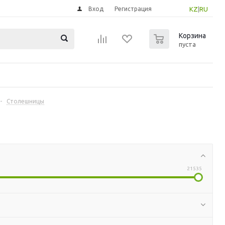
Вход
Регистрация
KZ
|
RU
0
Корзина
пуста
-
Столешницы
21535