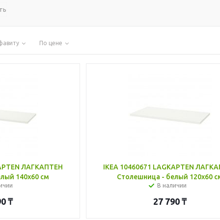
ть
фавиту
По цене
KAPTEN ЛАГКАПТЕН
IKEA 10460671 LAGKAPTEN ЛАГК
лый 140x60 см
Столешница - белый 120x60 с
ичии
В наличии
90
₸
27 790
₸