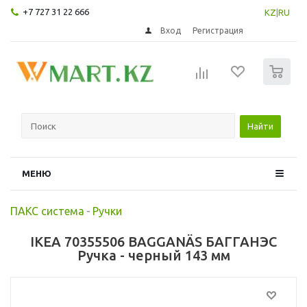
+7 727 31 22 666
KZ
|
RU
Вход
Регистрация
0
Найти
МЕНЮ
ПАКС система
-
Ручки
IKEA 70355506 BAGGANÄS БАГГАНЭС
Ручка - черный 143 мм