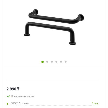
2 990
₸
В наличии мало
УЮТ Астана
1 шт.