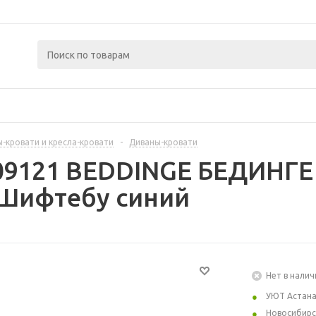
-кровати и кресла-кровати
-
Диваны-кровати
09121 BEDDINGE БЕДИНГЕ
 Шифтебу синий
Нет в налич
УЮТ Астан
Новосибирс