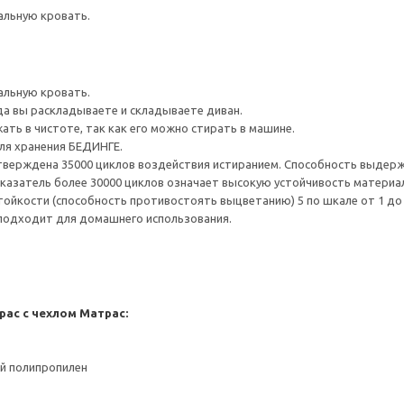
альную кровать.
альную кровать.
гда вы раскладываете и складываете диван.
ать в чистоте, так как его можно стирать в машине.
я хранения БЕДИНГЕ.
верждена 35000 циклов воздействия истиранием. Способность выдержа
казатель более 30000 циклов означает высокую устойчивость материал
тойкости (способность противостоять выцветанию) 5 по шкале от 1 до
 подходит для домашнего использования.
ас с чехлом
Матрас:
ый полипропилен