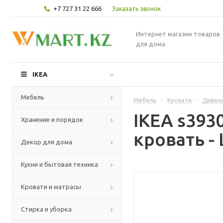
+7 727 31 22 666
Заказать звонок
Интернет магазин товаров
для дома
IKEA
Мебель
Мебель
-
Кровати
-
Диваны
IKEA s393
Хранение и порядок
кровать -
Декор для дома
Кухни и бытовая техника
Кровати и матрасы
Стирка и уборка