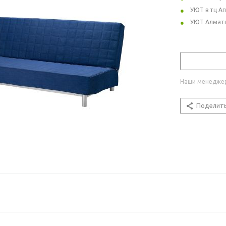
УЮТ в тц А
УЮТ Алмат
Наши менеджер
Поделит