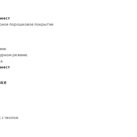
-мест
ерное порошковое покрытие
ь
ине.
турном режиме.
а.
-мест
вке
 с чехлом