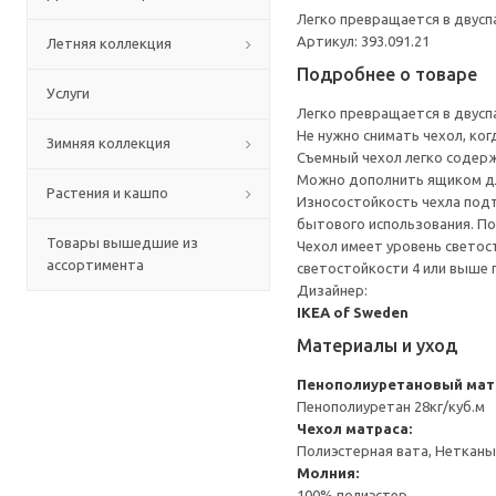
Легко превращается в двусп
Артикул: 393.091.21
Летняя коллекция
Подробнее о товаре
Услуги
Легко превращается в двусп
Не нужно снимать чехол, ко
Зимняя коллекция
Съемный чехол легко содерж
Можно дополнить ящиком дл
Растения и кашпо
Износостойкость чехла подт
бытового использования. По
Товары вышедшие из
Чехол имеет уровень светос
ассортимента
светостойкости 4 или выше
Дизайнер:
IKEA of Sweden
Материалы и уход
Пенополиуретановый матр
Пенополиуретан 28кг/куб.м
Чехол матраса:
Полиэстерная вата, Неткан
Молния:
100% полиэстер