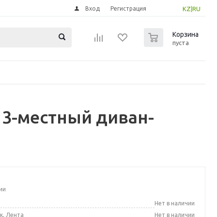
Вход
Регистрация
KZ
|
RU
0
Корзина
пуста
 3-местный диван-
ии
а
Нет в наличии
к, Лента
Нет в наличии