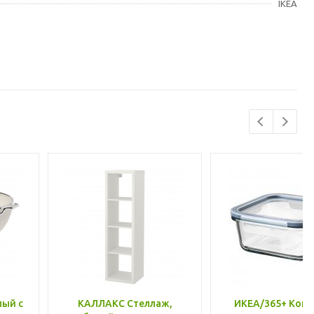
IKEA
лый с
КАЛЛАКС Стеллаж,
ИКЕА/365+ Конт