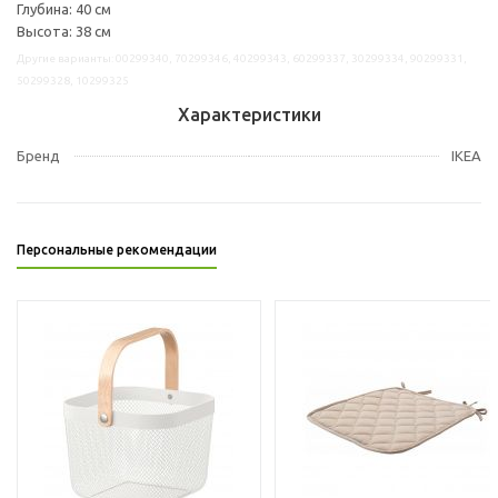
Глубина: 40 см
Высота: 38 см
Другие варианты: 00299340, 70299346, 40299343, 60299337, 30299334, 90299331,
50299328, 10299325
Характеристики
Бренд
IKEA
Персональные рекомендации