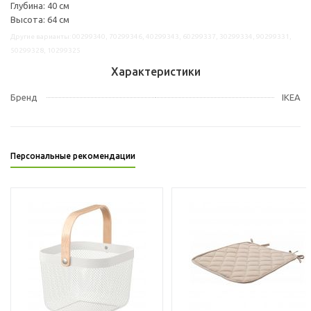
Глубина: 40 см
Высота: 64 см
Другие варианты: 00299340, 70299346, 40299343, 60299337, 30299334, 90299331,
50299328, 10299325
Характеристики
Бренд
IKEA
Персональные рекомендации