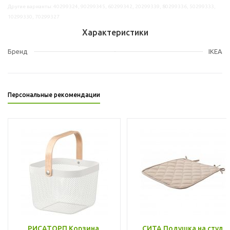
Другие варианты: 40299324, 90299345, 60299342, 20299339, 80299336, 50299333,
10299330, 70299327
Характеристики
Бренд
IKEA
Персональные рекомендации
РИСАТОРП Корзина,
СИТА Подушка на стул,