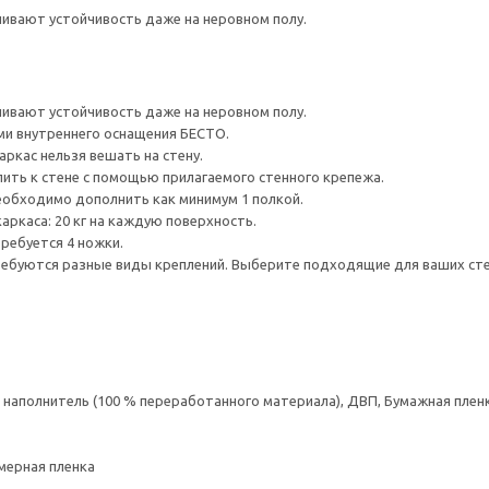
ивают устойчивость даже на неровном полу.
ивают устойчивость даже на неровном полу.
и внутреннего оснащения БЕСТО.
аркас нельзя вешать на стену.
ить к стене с помощью прилагаемого стенного крепежа.
еобходимо дополнить как минимум 1 полкой.
аркаса: 20 кг на каждую поверхность.
ребуется 4 ножки.
ребуются разные виды креплений. Выберите подходящие для ваших стен 
аполнитель (100 % переработанного материала), ДВП, Бумажная пленк
мерная пленка