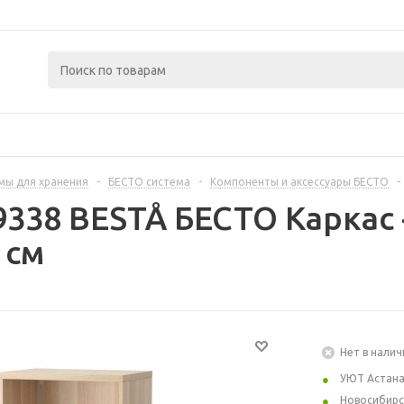
мы для хранения
-
БЕСТО система
-
Компоненты и аксессуары БЕСТО
-
9338 BESTÅ БЕСТО Каркас 
 см
Нет в налич
УЮТ Астан
Новосибирс