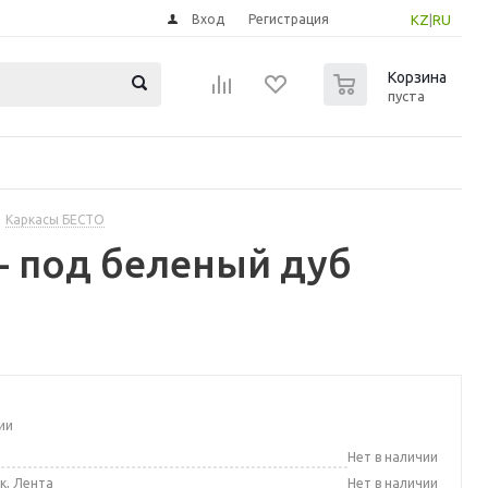
Вход
Регистрация
KZ
|
RU
0
Корзина
пуста
Каркасы БЕСТО
- под беленый дуб
ии
а
Нет в наличии
к, Лента
Нет в наличии