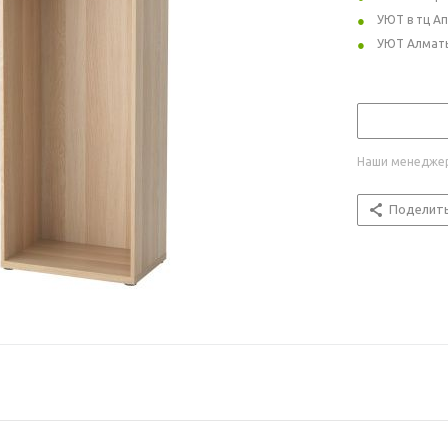
УЮТ в тц А
УЮТ Алмат
Наши менеджер
Поделит