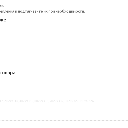
ью.
репления и подтягивайте их при необходимости.
вке
товара
47, 20299344, 40299338, 00299335, 70299332, 30299329, 90299326