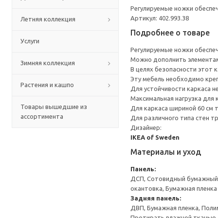
Регулируемые ножки обеспеч
Артикул: 402.993.38
Летняя коллекция
Подробнее о товаре
Услуги
Регулируемые ножки обеспеч
Можно дополнить элементам
Зимняя коллекция
В целях безопасности этот к
Эту мебель необходимо креп
Растения и кашпо
Для устойчивости каркаса н
Максимальная нагрузка для к
Товары вышедшие из
Для каркаса шириной 60 см т
ассортимента
Для различного типа стен т
Дизайнер:
IKEA of Sweden
Материалы и уход
Панель:
ДСП, Сотовидный бумажный н
окантовка, Бумажная пленка
Задняя панель:
ДВП, Бумажная пленка, Поли
Протирать влажной тканью.