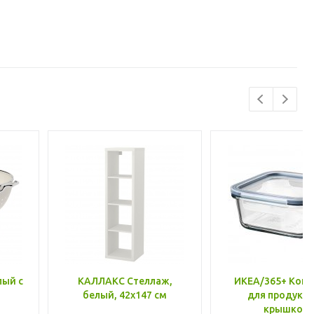
лый с
КАЛЛАКС Стеллаж,
ИКЕА/365+ Конт
белый, 42x147 см
для продукто
крышкой,