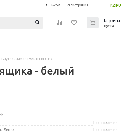
Вход
Регистрация
KZ
|
RU
0
Корзина
пуста
Внутренние элементы БЕСТО
 ящика - белый
ии
а
Нет в наличии
к, Лента
Нет в наличии