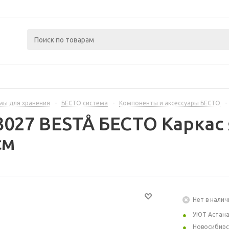
мы для хранения
-
БЕСТО система
-
Компоненты и аксессуары БЕСТО
-
3027 BESTÅ БЕСТО Каркас
см
Нет в налич
УЮТ Астан
Новосибирс