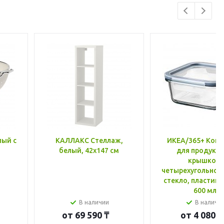
лый с
КАЛЛАКС Стеллаж,
ИКЕА/365+ Конт
белый, 42x147 см
для продукто
крышкой,
четырехугольной
стекло, пластик 
600 мл
В наличии
В наличи
от
69 590 ₸
от
4 080 ₸