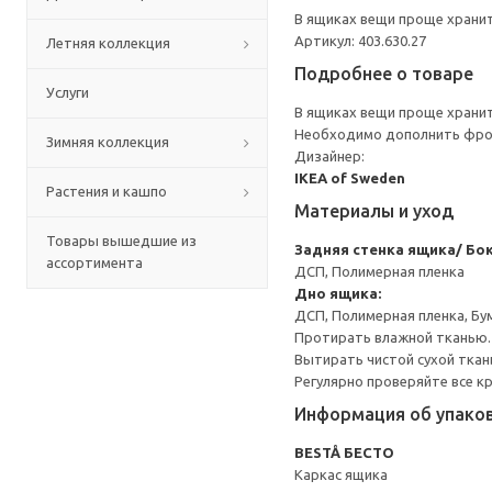
В ящиках вещи проще хранит
Артикул: 403.630.27
Летняя коллекция
Подробнее о товаре
Услуги
В ящиках вещи проще хранит
Необходимо дополнить фрон
Зимняя коллекция
Дизайнер:
IKEA of Sweden
Растения и кашпо
Материалы и уход
Товары вышедшие из
Задняя стенка ящика/ Бо
ассортимента
ДСП, Полимерная пленка
Дно ящика:
ДСП, Полимерная пленка, Бу
Протирать влажной тканью.
Вытирать чистой сухой ткан
Регулярно проверяйте все к
Информация об упако
BESTÅ БЕСТО
Каркас ящика