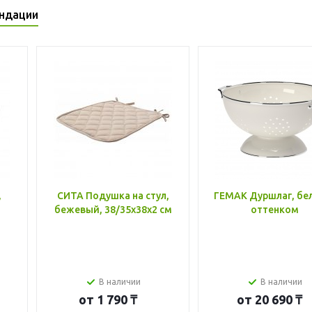
ндации
,
СИТА Подушка на стул,
ГЕМАК Дуршлаг, бе
бежевый, 38/35x38x2 см
оттенком
В наличии
В наличии
от
1 790 ₸
от
20 690 ₸