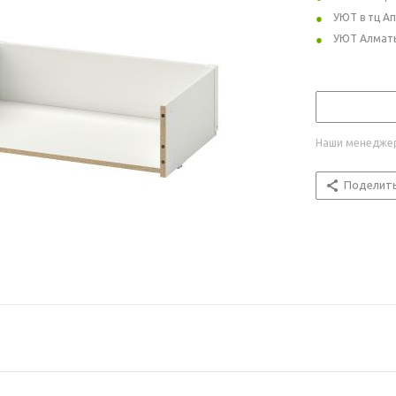
УЮТ в тц А
УЮТ Алмат
Наши менеджер
Поделит