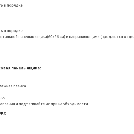
ь в порядке.
ь в порядке.
тальной панелью ящика(60x26 см) и направляющими (продаются отдел
ковая панель ящика:
мажная пленка
ью.
репления и подтягивайте их при необходимости.
вке