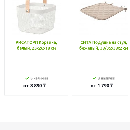
РИСАТОРП Корзина,
СИТА Подушка на стул,
белый, 25x26x18 см
бежевый, 38/35x38x2 см
В наличии
В наличии
от
8 890 ₸
от
1 790 ₸