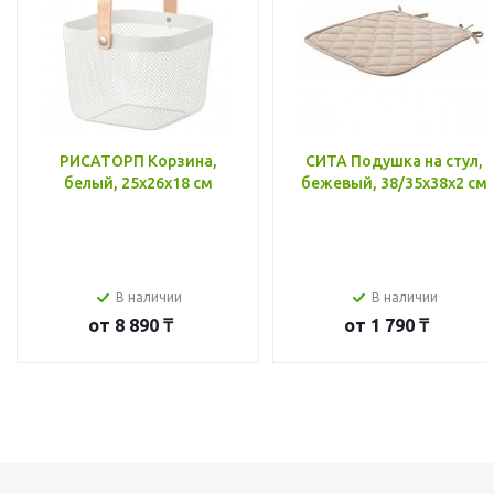
РИСАТОРП Корзина,
СИТА Подушка на стул,
белый, 25x26x18 см
бежевый, 38/35x38x2 см
В наличии
В наличии
от
8 890 ₸
от
1 790 ₸