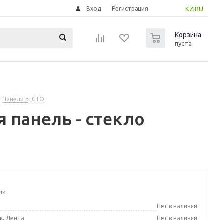
Вход
Регистрация
KZ
|
RU
0
Корзина
пуста
Панели БЕСТО
 панель - стекло
ии
а
Нет в наличии
к, Лента
Нет в наличии