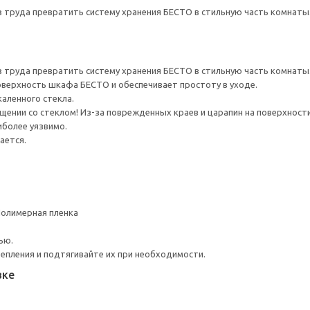
з труда превратить систему хранения БЕСТО в стильную часть комнаты
з труда превратить систему хранения БЕСТО в стильную часть комнаты
верхность шкафа БЕСТО и обеспечивает простоту в уходе.
каленного стекла.
ении со стеклом! Из-за поврежденных краев и царапин на поверхности
иболее уязвимо.
ается.
Полимерная пленка
ью.
репления и подтягивайте их при необходимости.
вке