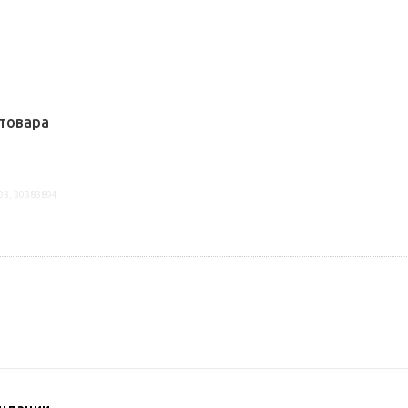
товара
03, 30383894