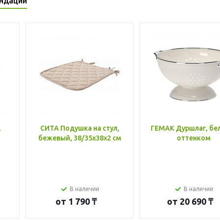
ндации
,
СИТА Подушка на стул,
ГЕМАК Дуршлаг, бе
бежевый, 38/35x38x2 см
оттенком
В наличии
В наличии
от
1 790 ₸
от
20 690 ₸