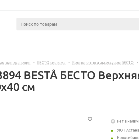
мы для хранения
-
БЕСТО система
-
Компоненты и аксессуары БЕСТО
-
3894 BESTÅ БЕСТО Верхняя
x40 см
Нет в налич
УЮТ Астан
Новосибирс