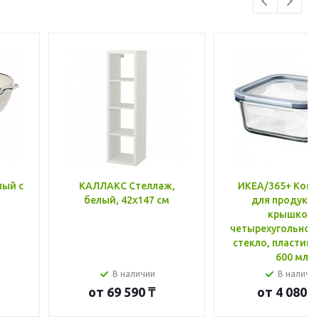
лый с
КАЛЛАКС Стеллаж,
ИКЕА/365+ Конт
белый, 42x147 см
для продукто
крышкой,
четырехугольной
стекло, пластик 
600 мл
В наличии
В наличи
от
69 590 ₸
от
4 080 ₸