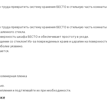
з труда превратить систему хранения БЕСТО в стильную часть комнаты
з труда превратить систему хранения БЕСТО в стильную часть комнаты
каленного стекла.
верхность шкафа БЕСТО и обеспечивает простоту в уходе.
ении со стеклом! Из-за поврежденных краев и царапин на поверхности
иболее уязвимо.
ается.
Полимерная пленка
ью.
репления и подтягивайте их при необходимости.
вке