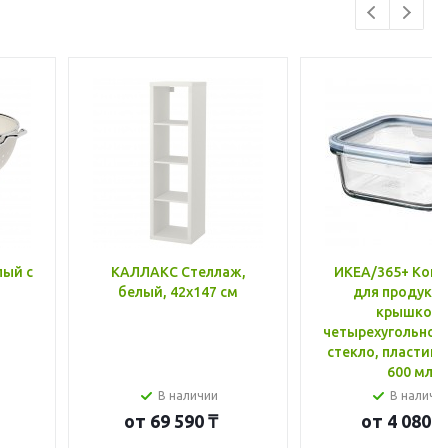
лый с
КАЛЛАКС Стеллаж,
ИКЕА/365+ Конт
белый, 42x147 см
для продукто
крышкой,
четырехугольной
стекло, пластик 
600 мл
В наличии
В наличи
от
69 590 ₸
от
4 080 ₸