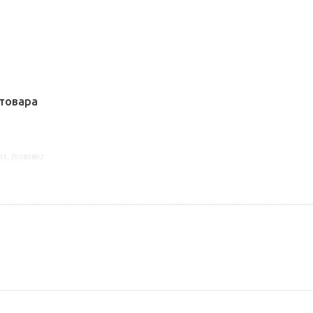
товара
01, 70383892