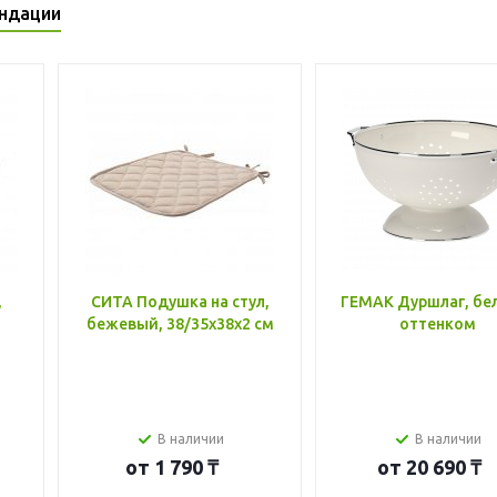
ндации
,
СИТА Подушка на стул,
ГЕМАК Дуршлаг, бе
бежевый, 38/35x38x2 см
оттенком
В наличии
В наличии
от
1 790 ₸
от
20 690 ₸