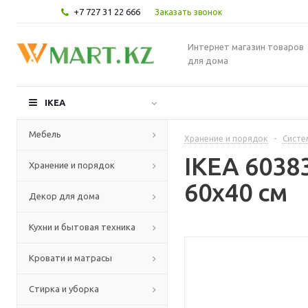
+7 727 31 22 666
Заказать звонок
Интернет магазин товаров
для дома
IKEA
Мебель
Хранение и порядок
-
Систе
IKEA 6038
Хранение и порядок
60x40 см
Декор для дома
Кухни и бытовая техника
Кровати и матрасы
Стирка и уборка