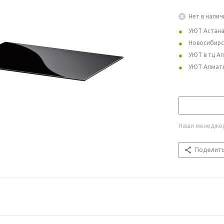
Нет в налич
УЮТ Астан
Новосибирс
УЮТ в тц А
УЮТ Алмат
Наши менеджер
Поделит