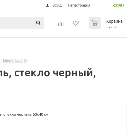
Вход
Регистрация
KZ
|
RU
0
Корзина
пуста
Панели БЕСТО
ь, стекло черный,
, стекло черный, 60x40 см