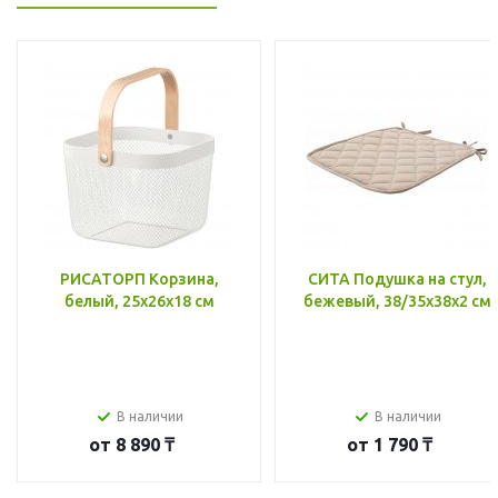
РИСАТОРП Корзина,
СИТА Подушка на стул,
белый, 25x26x18 см
бежевый, 38/35x38x2 см
В наличии
В наличии
от
8 890 ₸
от
1 790 ₸