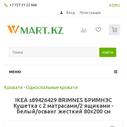
+7 727 31 22 666
KZ
|
RU
Вход
Регистрация
0
Найти
МЕНЮ
Кровати
-
Односпальные кровати
IKEA s89426429 BRIMNES БРИМНЭС
Кушетка с 2 матрасами/2 ящиками -
белый/осванг жесткий 80x200 см