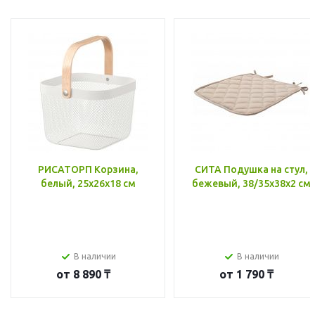
РИСАТОРП Корзина,
СИТА Подушка на стул,
белый, 25x26x18 см
бежевый, 38/35x38x2 см
В наличии
В наличии
от
8 890 ₸
от
1 790 ₸