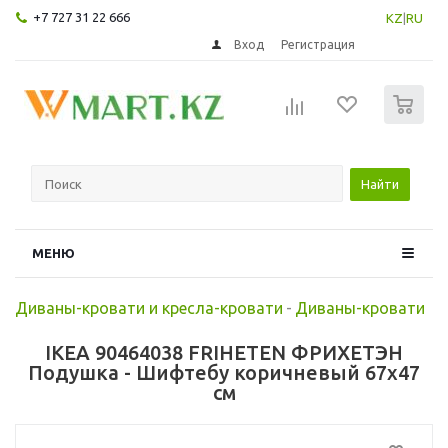
+7 727 31 22 666
KZ
|
RU
Вход
Регистрация
0
Найти
МЕНЮ
Диваны-кровати и кресла-кровати
-
Диваны-кровати
IKEA 90464038 FRIHETEN ФРИХЕТЭН
Подушка - Шифтебу коричневый 67x47
см