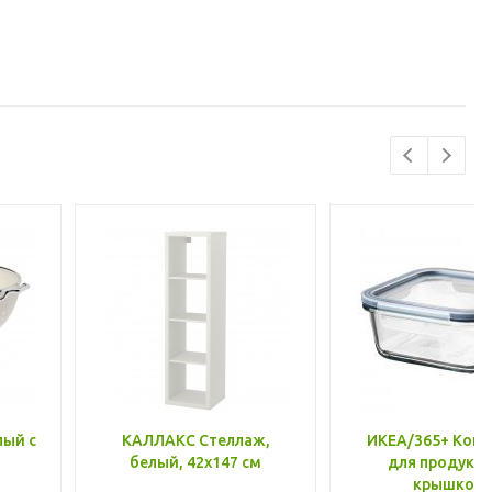
лый с
КАЛЛАКС Стеллаж,
ИКЕА/365+ Конт
белый, 42x147 см
для продукто
крышкой,