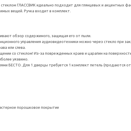
 стеклом ГЛАССВИК идеально подходит для глянцевых и акцентных фас
мых вещей. Ручка входит в комплект.
ивают обзор содержимого, защищая его от пыли.
анционного управления аудиовидеотехники можно через стекло при за
ава или слева.
ении со стеклом! Из-за поврежденных краев и царапин на поверхности
иболее уязвимо.
ями БЕСТО. Для 1 дверцы требуется 1 комплект петель (продаются от
иэстерное порошковое покрытие