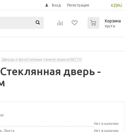
Вход
Регистрация
KZ
|
RU
0
Корзина
пуста
Дверцы и фронтальные панели ящиков БЕСТО
Стеклянная дверь -
м
ии
а
Нет в наличии
к, Лента
Нет в наличии