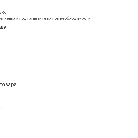
ью.
репления и подтягивайте их при необходимости.
вке
товара
52