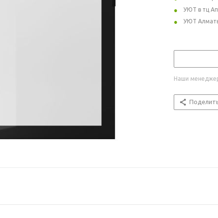
УЮТ в тц А
УЮТ Алмат
Наши менеджер
Поделит