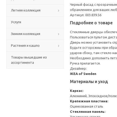
Черный фасад с прозрачным
обрамлением для ваших люби
Летняя коллекция
Артикул: 003.839.56
Услуги
Подробнее о товаре
Стеклянные дверцы обеспеч
Зимняя коллекция
Пользоваться пультом дист
Дверь можно установить спр
Растения и кашпо
Будьте осторожны при обращ
ударов сбоку, там стекло на
Товары вышедшие из
Необходимо дополнить петл
ассортимента
Ручка прилагается.
Дизайнер:
IKEA of Sweden
Материалы и уход
Каркас:
Алюминий, Эпоксидное/пол
Крепежная пластина:
Оцинкованная сталь
Стеклянная панель:
Закаленное стекло