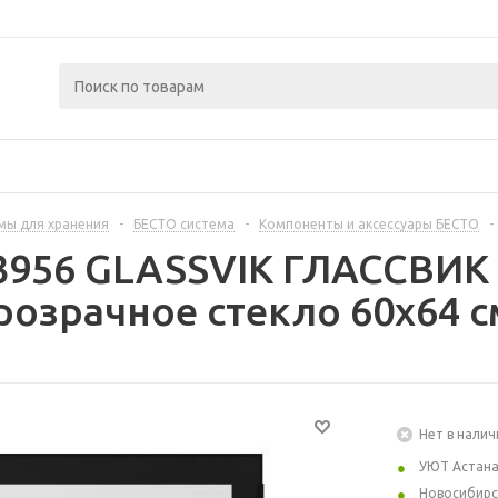
мы для хранения
-
БЕСТО система
-
Компоненты и аксессуары БЕСТО
-
3956 GLASSVIK ГЛАССВИК 
озрачное стекло 60x64 с
Нет в налич
УЮТ Астан
Новосибирс