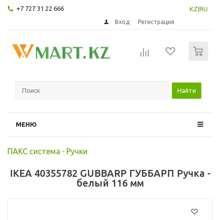
+7 727 31 22 666
KZ
|
RU
Вход
Регистрация
0
Найти
МЕНЮ
ПАКС система
-
Ручки
IKEA 40355782 GUBBARP ГУББАРП Ручка -
белый 116 мм