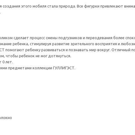
я создания этого мобиля стала природа. Все фигурки привлекают вни
.
ликом сделает процесс смены подгузников и переодевания более спо
имание ребенка, стимулируя развитие зрительного восприятия и любоз
Т помогают ребенку развиваться и познавать мир вокруг. Отличный п
м, чтобы ребенок не мог дотянуться.
 0 лет.
угими предметами коллекции ГУЛЛИГЭСТ.
олокно