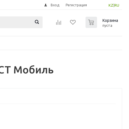
Вход
Регистрация
KZ
|
RU
0
Корзина
пуста
ЭСТ Мобиль