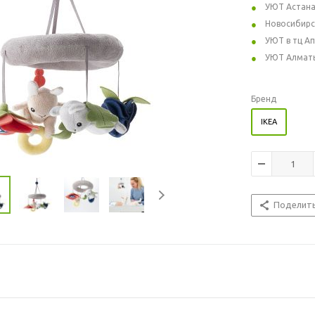
УЮТ Астан
Новосибирс
УЮТ в тц А
УЮТ Алмат
Бренд
IKEA
Поделит