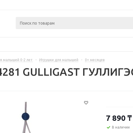
я малышей 0-2 лет
-
Игрушки для малышей
-
0+ месяцев
84281 GULLIGAST ГУЛЛИГ
7 890
₸
В наличии