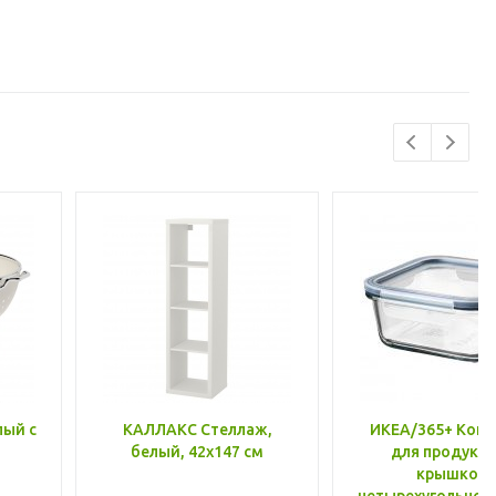
лый с
КАЛЛАКС Стеллаж,
ИКЕА/365+ Конт
белый, 42x147 см
для продукто
крышкой,