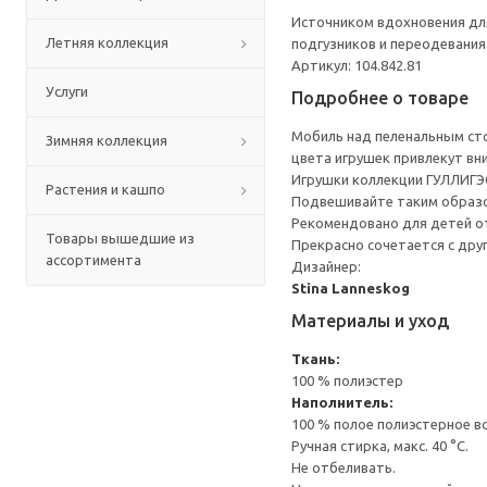
Источником вдохновения дл
Летняя коллекция
подгузников и переодевания
Артикул: 104.842.81
Услуги
Подробнее о товаре
Мобиль над пеленальным сто
Зимняя коллекция
цвета игрушек привлекут вн
Игрушки коллекции ГУЛЛИГЭС
Растения и кашпо
Подвешивайте таким образо
Рекомендовано для детей от
Товары вышедшие из
Прекрасно сочетается с др
ассортимента
Дизайнер:
Stina Lanneskog
Материалы и уход
Ткань:
100 % полиэстер
Наполнитель:
100 % полое полиэстерное в
Ручная стирка, макс. 40 °C.
Не отбеливать.