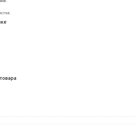
ине.
истке.
вке
товара