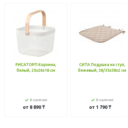
РИСАТОРП Корзина,
СИТА Подушка на стул,
белый, 25x26x18 см
бежевый, 38/35x38x2 см
В наличии
В наличии
от
8 890 ₸
от
1 790 ₸