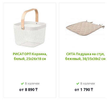
РИСАТОРП Корзина,
СИТА Подушка на стул,
белый, 25x26x18 см
бежевый, 38/35x38x2 см
В наличии
В наличии
от
8 890 ₸
от
1 790 ₸