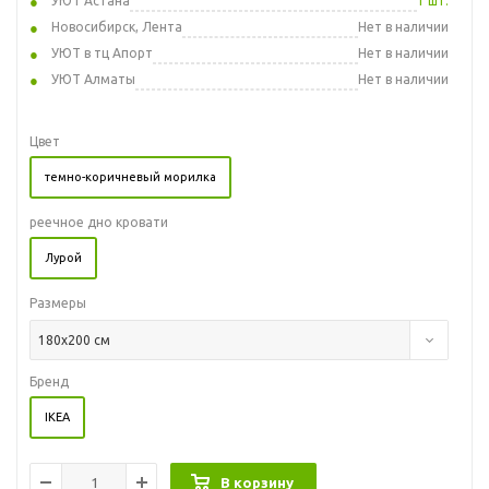
УЮТ Астана
1 шт.
Новосибирск, Лента
Нет в наличии
УЮТ в тц Апорт
Нет в наличии
УЮТ Алматы
Нет в наличии
Цвет
темно-коричневый морилка
реечное дно кровати
Лурой
Размеры
180x200 см
Бренд
IKEA
В корзину