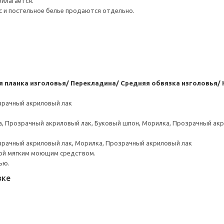
илагается.
с и постельное белье продаются отдельно.
я планка изголовья/ Перекладина/ Средняя обвязка изголовья/
зрачный акриловый лак
, Прозрачный акриловый лак, Буковый шпон, Морилка, Прозрачный ак
зрачный акриловый лак, Морилка, Прозрачный акриловый лак
ой мягким моющим средством.
ью.
вке