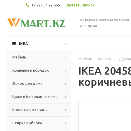
+7 727 31 22 666
Заказать звонок
Интернет магазин товаров
для дома
IKEA
Мебель
Мебель
-
Кровати
-
Двуспа
IKEA 2045
Хранение и порядок
коричневы
Декор для дома
Кухни и бытовая техника
Кровати и матрасы
Стирка и уборка