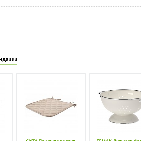
ндации