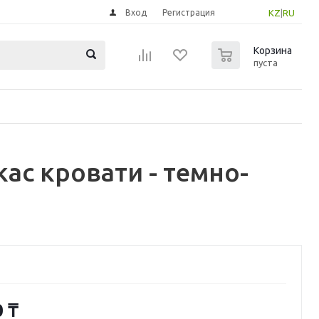
Вход
Регистрация
KZ
|
RU
0
Корзина
пуста
ас кровати - темно-
0
₸