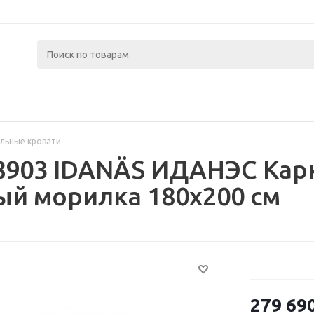
льные кровати
8903 IDANÄS ИДАНЭС Карк
й морилка 180x200 см
279 69