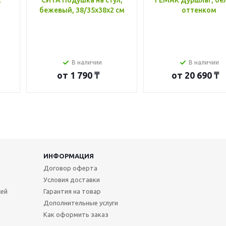
,
СИТА Подушка на стул,
ГЕМАК Дуршлаг, бе
бежевый, 38/35x38x2 см
оттенком
В наличии
В наличии
от
1 790 ₸
от
20 690 ₸
ИНФОРМАЦИЯ
Договор оферта
Условия доставки
жей
Гарантия на товар
Дополнительные услуги
Как оформить заказ