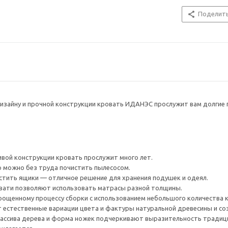
Поделит
изайну и прочной конструкции кровать ИДАНЭС прослужит вам долгие 
ивой конструкции кровать прослужит много лет.
 можно без труда почистить пылесосом.
тить ящики — отличное решение для хранения подушек и одеял.
вати позволяют использовать матрасы разной толщины.
рощенному процессу сборки с использованием небольшого количества 
 естественные вариации цвета и фактуры натуральной древесины и соз
массива дерева и форма ножек подчеркивают выразительность традици