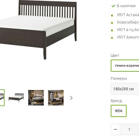
В наличии
УЮТ Астан
Новосибирс
УЮТ в тц А
УЮТ Алмат
Цвет
темно-корич
Размеры
180x200 см
Бренд
IKEA