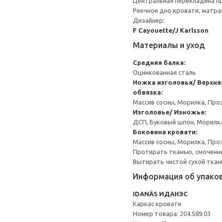
Центральная перекладина пр
Реечное дно кровати, матра
Дизайнер:
F Cayouette/J Karlsson
Материалы и уход
Средняя балка:
Оцинкованная сталь
Ножка изголовья/ Верхня
обвязка:
Массив сосны, Морилка, Про
Изголовье/ Изножье:
ДСП, Буковый шпон, Морилка
Боковина кровати:
Массив сосны, Морилка, Про
Протирать тканью, смоченн
Вытирать чистой сухой ткан
Информация об упако
IDANÄS ИДАНЭС
Каркас кровати
Номер товара: 204.589.03