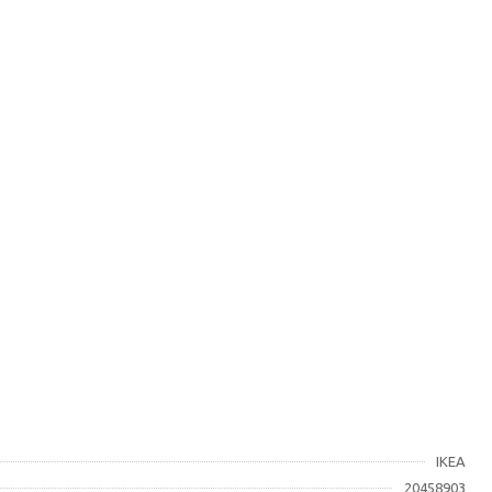
IKEA
20458903