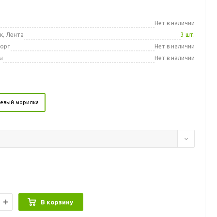
а
Нет в наличии
к, Лента
3 шт.
порт
Нет в наличии
ы
Нет в наличии
невый морилка
В корзину