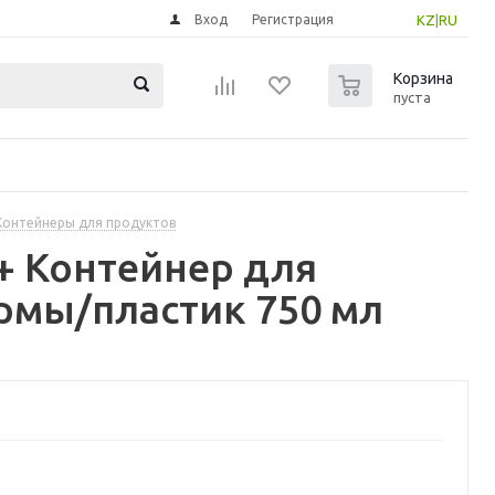
Вход
Регистрация
KZ
|
RU
0
Корзина
пуста
Контейнеры для продуктов
5+ Контейнер для
рмы/пластик 750 мл