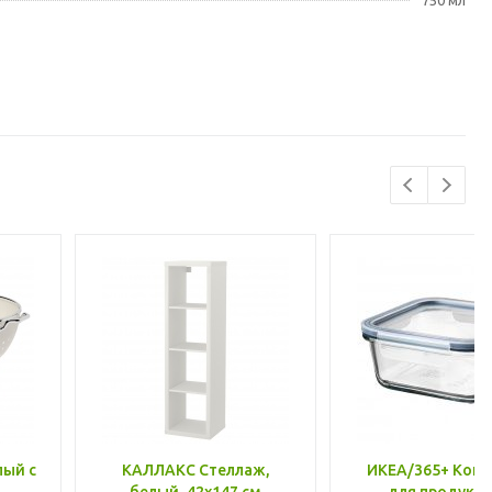
750 мл
лый с
КАЛЛАКС Стеллаж,
ИКЕА/365+ Конт