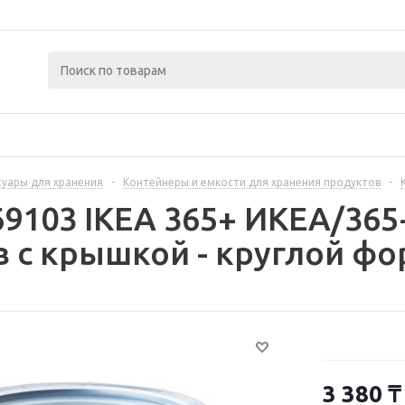
суары для хранения
-
Контейнеры и емкости для хранения продуктов
-
69103 IKEA 365+ ИКЕА/36
 с крышкой - круглой фо
3 380
₸