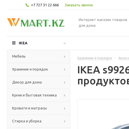
+7 727 31 22 666
Заказать звонок
Интернет магазин товаров
для дома
IKEA
Мебель
Хранение и порядок
-
Аксес
IKEA s992
Хранение и порядок
продуктов
Декор для дома
Кухни и бытовая техника
Кровати и матрасы
Стирка и уборка