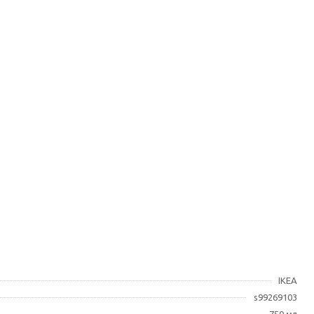
IKEA
s99269103