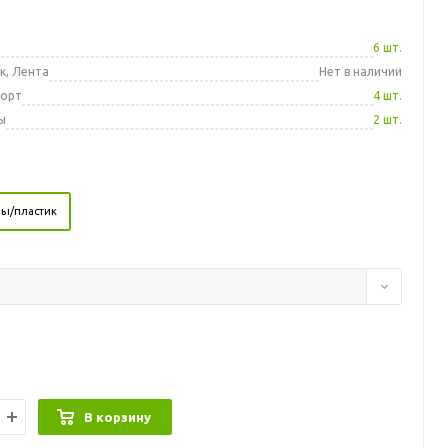
а
6 шт.
к, Лента
Нет в наличии
порт
4 шт.
ы
2 шт.
ы/пластик
В корзину