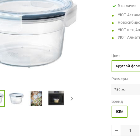
В наличии
УЮТ Астан
Новосибирс
УЮТ в тц А
УЮТ Алмат
Цвет
Круглой форм
Размеры
750 мл
Бренд
IKEA