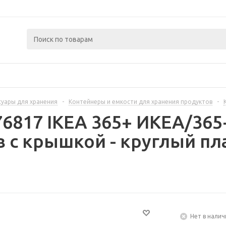
суары для хранения
-
Контейнеры и емкости для хранения продуктов
-
76817 IKEA 365+ ИКЕА/36
 с крышкой - круглый пл
Нет в налич