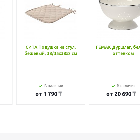
,
СИТА Подушка на стул,
ГЕМАК Дуршлаг, бе
бежевый, 38/35x38x2 см
оттенком
В наличии
В наличии
от
1 790 ₸
от
20 690 ₸