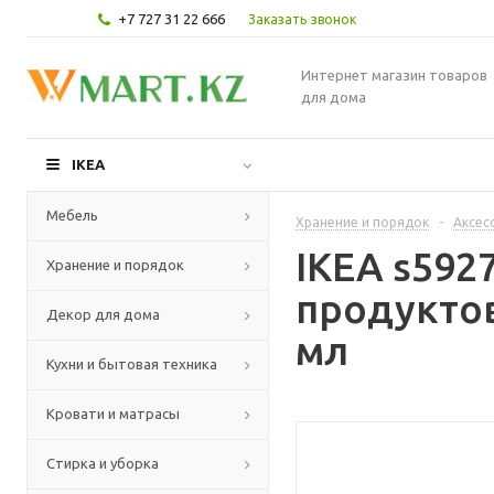
+7 727 31 22 666
Заказать звонок
Интернет магазин товаров
для дома
IKEA
Мебель
Хранение и порядок
-
Аксес
IKEA s592
Хранение и порядок
продуктов
Декор для дома
мл
Кухни и бытовая техника
Кровати и матрасы
Стирка и уборка