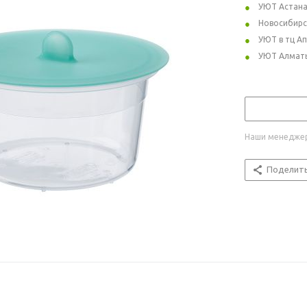
УЮТ Астан
Новосибирс
УЮТ в тц А
УЮТ Алмат
Наши менеджер
Поделит