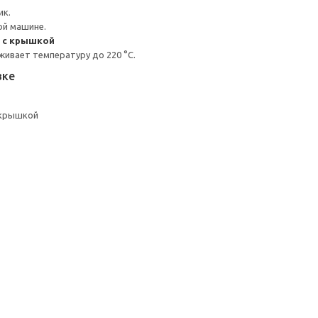
ик.
ой машине.
 с крышкой
ивает температуру до 220 °C.
вке
 крышкой