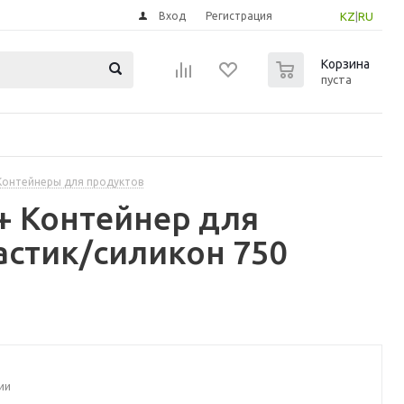
Вход
Регистрация
KZ
|
RU
0
Корзина
пуста
Контейнеры для продуктов
5+ Контейнер для
астик/силикон 750
ии