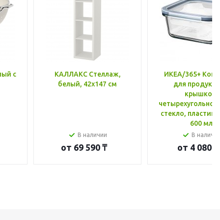
лый с
КАЛЛАКС Стеллаж,
ИКЕА/365+ Конт
белый, 42x147 см
для продукто
крышкой,
четырехугольной
стекло, пластик 
600 мл
В наличии
В наличи
от
69 590 ₸
от
4 080 ₸