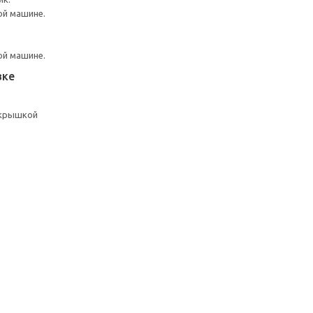
ой машине.
ой машине.
вке
 крышкой