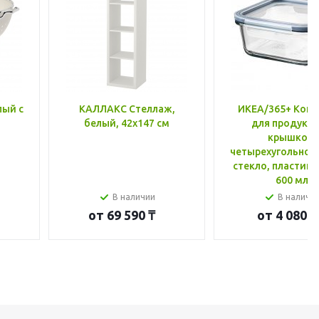
лый с
КАЛЛАКС Стеллаж,
ИКЕА/365+ Конт
белый, 42x147 см
для продукто
крышкой,
четырехугольной
стекло, пластик 
600 мл
В наличии
В наличи
от
69 590 ₸
от
4 080 ₸