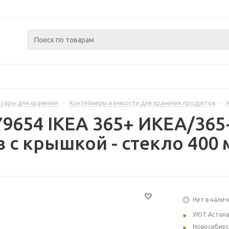
суары для хранения
-
Контейнеры и емкости для хранения продуктов
-
79654 IKEA 365+ ИКЕА/36
 с крышкой - стекло 400 
Нет в налич
УЮТ Астан
Новосибирс