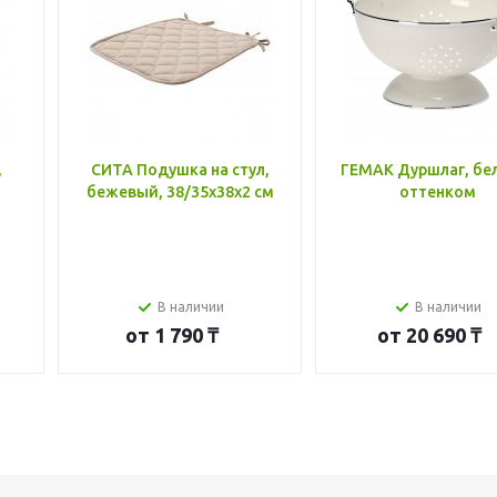
,
СИТА Подушка на стул,
ГЕМАК Дуршлаг, бе
бежевый, 38/35x38x2 см
оттенком
В наличии
В наличии
от
1 790 ₸
от
20 690 ₸