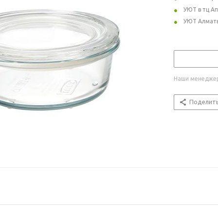
УЮТ в тц А
УЮТ Алмат
Наши менеджер
Поделит