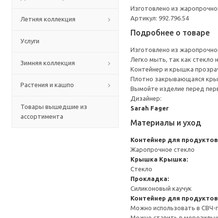
Изготовлено из жаропрочног
Артикул: 992.796.54
Летняя коллекция
Подробнее о товаре
Услуги
Изготовлено из жаропрочног
Легко мыть, так как стекло 
Зимняя коллекция
Контейнер и крышка прозрач
Плотно закрывающаяся крыш
Растения и кашпо
Вымойте изделие перед пер
Дизайнер:
Товары вышедшие из
Sarah Fager
ассортимента
Материалы и уход
Контейнер для продуктов
Жаропрочное стекло
Крышка
Крышка:
Стекло
Прокладка:
Силиконовый каучук
Контейнер для продуктов
Можно использовать в СВЧ-п
Можно ставить в морозильн