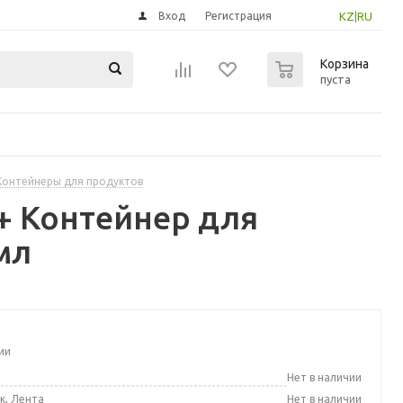
Вход
Регистрация
KZ
|
RU
0
Корзина
пуста
Контейнеры для продуктов
5+ Контейнер для
мл
ии
а
Нет в наличии
к, Лента
Нет в наличии