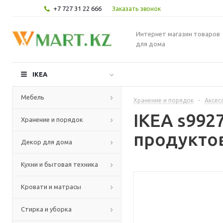
+7 727 31 22 666
Заказать звонок
Интернет магазин товаров
для дома
IKEA
Мебель
Хранение и порядок
-
Аксес
IKEA s992
Хранение и порядок
продуктов
Декор для дома
Кухни и бытовая техника
Кровати и матрасы
Стирка и уборка