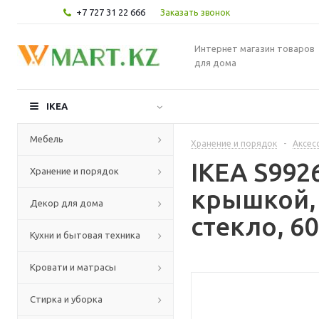
+7 727 31 22 666
Заказать звонок
Интернет магазин товаров
для дома
IKEA
Мебель
Хранение и порядок
-
Аксес
IKEA S992
Хранение и порядок
крышкой, 
Декор для дома
стекло, 6
Кухни и бытовая техника
Кровати и матрасы
Стирка и уборка