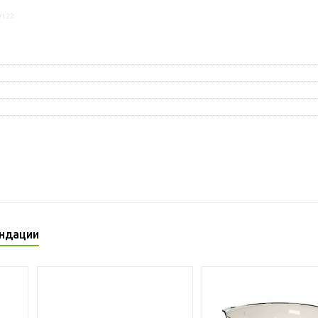
9122
ндации