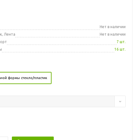
а
Нет в наличии
к, Лента
Нет в наличии
порт
7 шт.
ы
16 шт.
ной формы стекло/пластик