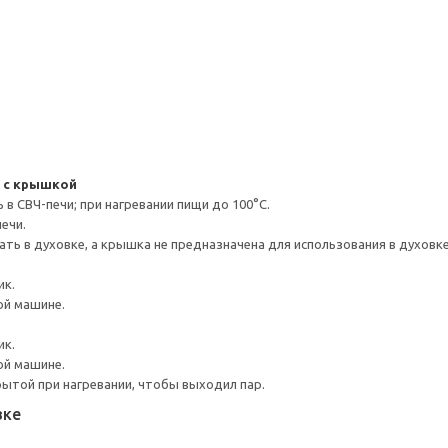
 с крышкой
в СВЧ-печи; при нагревании пищи до 100°C.
ечи.
ть в духовке, а крышка не предназначена для использования в духовк
ик.
ой машине.
ик.
ой машине.
ытой при нагревании, чтобы выходил пар.
вке