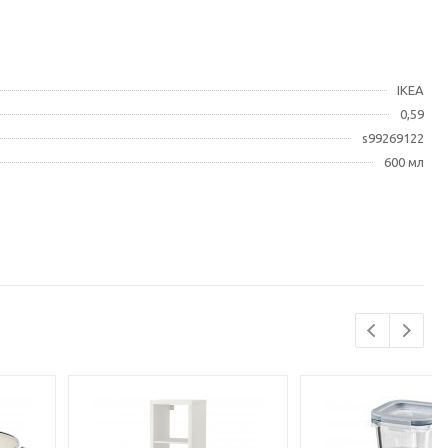
IKEA
0,59
s99269122
600 мл