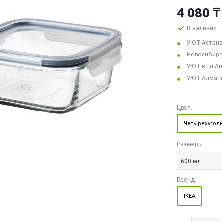
4 080
₸
В наличии
УЮТ Астан
Новосибирс
УЮТ в тц А
УЮТ Алмат
Цвет
Четырехуголь
Размеры
600 мл
Бренд
IKEA