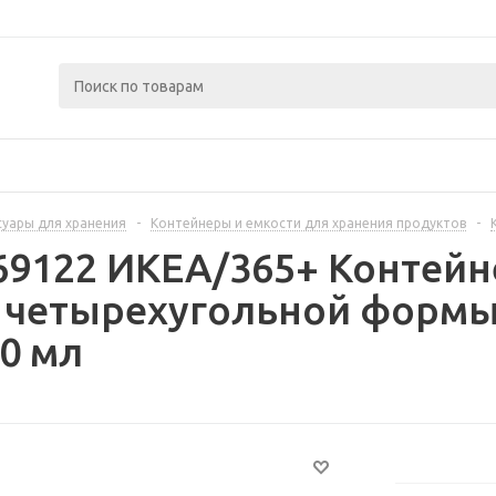
суары для хранения
-
Контейнеры и емкости для хранения продуктов
-
69122 ИКЕА/365+ Контейн
четырехугольной формы 
00 мл