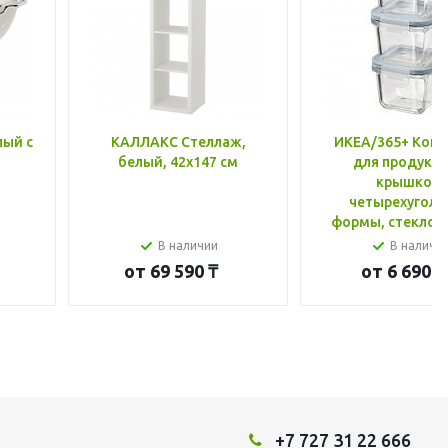
лый с
КАЛЛАКС Стеллаж,
ИКЕА/365+ Конт
белый, 42x147 см
для продукто
крышкой,
четырехуголь
формы, стекло, 
В наличии
В наличи
от
69 590 ₸
от
6 690 ₸
+7 727 31 22 666