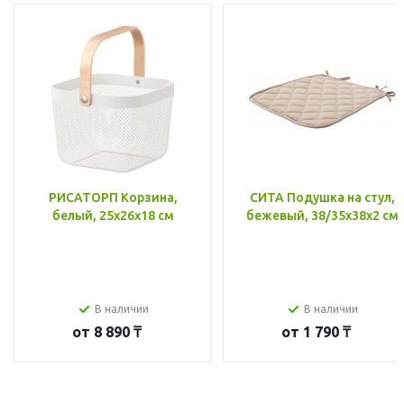
РИСАТОРП Корзина,
СИТА Подушка на стул,
белый, 25x26x18 см
бежевый, 38/35x38x2 см
В наличии
В наличии
от
8 890 ₸
от
1 790 ₸