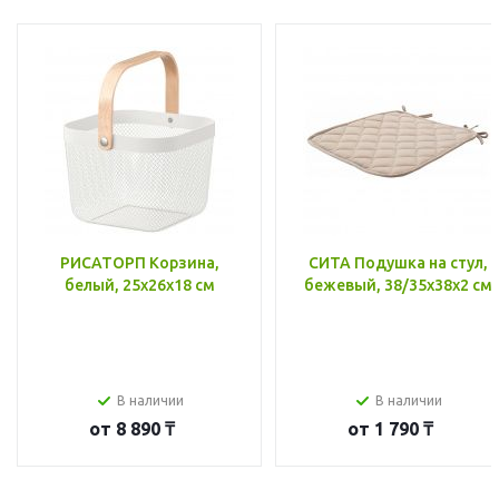
РИСАТОРП Корзина,
СИТА Подушка на стул,
белый, 25x26x18 см
бежевый, 38/35x38x2 см
В наличии
В наличии
от
8 890 ₸
от
1 790 ₸